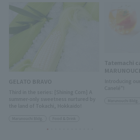
Tatemachi c
MARUNOUC
GELATO BRAVO
Introducing ou
Canelé"!
Third in the series: [Shining Corn] A
summer-only sweetness nurtured by
Marunouchi Bldg.
the land of Tokachi, Hokkaido!
Marunouchi Bldg.
Food & Drink