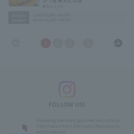
かつ吉 新丸ビル店
新丸ビル | 5F
Lunch:
¥2,000～¥4,000
Average
Dinner:
¥2,000～¥4,000
Budget
1
2
3
14
FOLLOW US!
Providing the latest gourmet and cultural
information from Otemachi, Marunouchi,
and Yurakucho