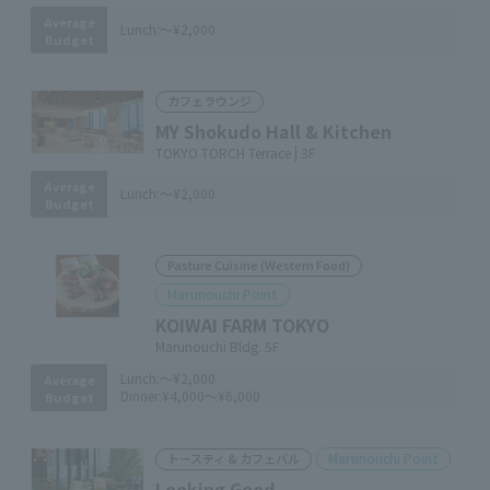
Average
Lunch:
～¥2,000
Budget
カフェラウンジ
MY Shokudo Hall & Kitchen
TOKYO TORCH Terrace | 3F
Average
Lunch:
～¥2,000
Budget
Pasture Cuisine (Western Food)
Marunouchi Point
KOIWAI FARM TOKYO
Marunouchi Bldg. 5F
Lunch:
～¥2,000
Average
Dinner:
¥4,000～¥6,000
Budget
Marunouchi Point
トースティ & カフェバル
Looking Good