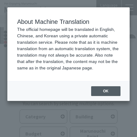
Language
About Machine Translation
The official homepage will be translated in English,
Food & Drink
Chinese, and Korean using a private automatic
translation service. Please note that as it is machine
translation from an automatic translation system, the
translation may not always be accurate. Also note
that after the translation, the content may not be the
same as in the original Japanese page.
Search for Food & Drink
OK
You can search by selecting multiple options.
Category
Building
Marunouchi
Budget
Point