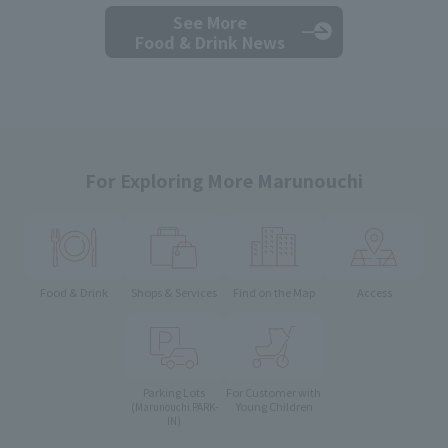
See More
Food & Drink News
For Exploring More Marunouchi
Food & Drink
Shops & Services
Find on the Map
Access
Parking Lots
For Customer with
Young Children
(Marunouchi PARK-
IN)