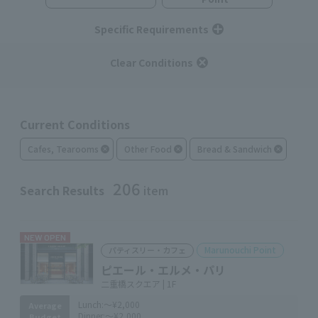
Specific Requirements
Clear Conditions
Current Conditions
Cafes, Tearooms
Other Food
Bread & Sandwich
206
Search Results
item
NEW OPEN
Marunouchi Point
パティスリー・カフェ
ピエール・エルメ・パリ
二重橋スクエア | 1F
Lunch:
～¥2,000
Average
Dinner:
～¥2,000
Budget