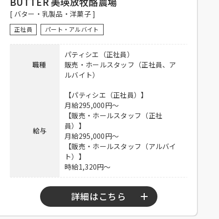
BUTTER 美瑛放牧酪農場
験者優遇、未経験者可
[ バター・乳製品・洋菓子 ]
【正社員】
正社員
パート・アルバイト
昇給有り、社保完備、食事付き、制
服貸与、交通費全額支給
パティシエ（正社員）
待遇
【アルバイト】
職種
販売・ホールスタッフ（正社員、ア
社員登用有り、社保完備、食事付
ルバイト）
き、制服貸与、交通費全額支給
【パティシエ（正社員）】
電話連絡後、履歴書持参のうえ、ご
月給295,000円～
応募方法
来店ください。
【販売・ホールスタッフ（正社
員）】
給与
連絡先
03-6551-2899 担当：新城
月給295,000円～
【販売・ホールスタッフ（アルバイ
ト）】
時給1,320円～
詳細はこちら