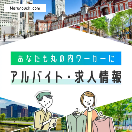
カテゴリを選択
ファッション・雑貨
グルメ＆フード
サービス・その他
雇用形態を選択
正社員
契約社員
パート・アルバイト
ビルを選択
すべて
丸ビル
新丸ビル
丸の内オアゾ
東京ビルTOKIA
丸の内ブリックスクエア
iiyo!!（イーヨ!!）
二重橋スクエア
丸の内テラス
TOKYO TORCH Terrace
その他ビル