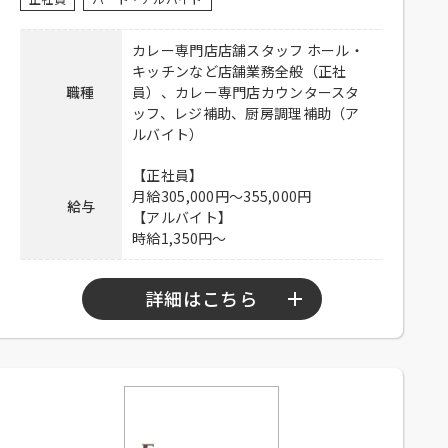
暇：月8日、食事付き、食事補助、制
服貸与、交通費一部支給（上限
カレー専門店店舗スタッフ ホール・
待遇
50,000円／月）
キッチンなど店舗業務全般（正社
【アルバイト】
職種
員）、カレー専門店カウンタースタ
制服貸与、交通費一部支給（上限
ッフ、レジ補助、厨房調理補助（ア
50,000円／月）
ルバイト）
電話連絡後、履歴書持参のうえ、ご
【正社員】
応募方法
来店ください。
月給305,000円～355,000円
給与
【アルバイト】
連絡先
03-6812-2131 担当：山下
時給1,350円～
詳細はこちら
【正社員】
9：00～22：00
勤務時間
【アルバイト】
9：30～22：00