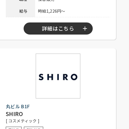
給与
時給1,226円～
詳細はこちら
勤務時間
10：45～21：15
シフト制、週3日以上勤務可能な方
応募資格
（応相談）、フリーター歓迎、経験
者優遇、未経験者可
社内割引あり、交通費一部支給（上
待遇
限20,000円／月）
社員登用制度もございます。お気軽
備考
にお問合せください。
丸ビル B1F
SHIRO
電話連絡後、本社人事担当まで履歴
[ コスメティック ]
応募方法
書・自己PR文または、職務経歴書を