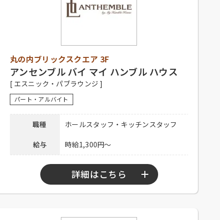
【正社員】
シフト制、1日9時間程度、週5日以上
勤務可能な方、経験者優遇、未経験
者可
【アルバイト】
応募資格
丸の内ブリックスクエア 3F
シフト制、1日3時間以上、週2日以上
勤務可能な方、高校生可、大学生
アンセンブル バイ マイ ハンブル ハウス
可、主婦歓迎、フリーター歓迎、
[ エスニック・パブラウンジ ]
中・高齢歓迎、経験者優遇、未経験
パート・アルバイト
者可
【正社員】
職種
ホールスタッフ・キッチンスタッフ
昇給有り、賞与有り、深夜手当有り、
社保完備、食事補助、制服貸与、社
給与
時給1,300円～
内割引有り、交通費全額支給、家賃
待遇
補助
【アルバイト】
詳細はこちら
社員登用有り、昇給有り、社保完
備、食事補助、制服貸与、社内割引
有り、交通費全額支給
勤務時間
10：00～23：00