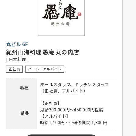
／月 から選択可能）
応募資格
※1か月単位の変形労働時間制
子育てが事由の場合、お子様が高校卒業まで適
用可能
（例）1日5.5時間 × 20日 = 110時間
丸ビル 6F
社員登用有り、昇給有り、賞与有り、深夜手当
有り、社保完備、制服貸与、社内割引有り、子
紀州山海料理 愚庵 丸の内店
待遇
ども手当あり（高校卒業（相当）までのお子様
[ 日本料理 ]
一人につき月額10,000円）、交通費一部支給
（上限50,000円／月）
正社員
パート・アルバイト
下記URLよりご応募ください。
ホールスタッフ、キッチンスタッフ
応募方法
職種
https://hrmos.co/pages/shiro/jobs/0001360
（正社員、アルバイト）
連絡先
0120-275-606 担当：人事採用グループ
【正社員】
月給300,000円～450,000円程度
給与
【アルバイト】
時給1,400円～※研修期間 1,300円