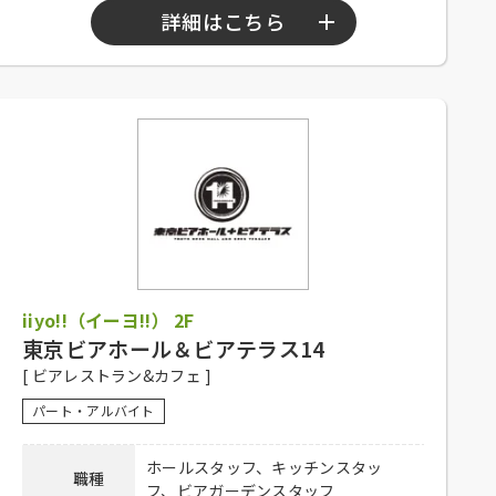
詳細はこちら
勤務時間
10：00～23：00
シフト制、1日4時間以上、週2日以上勤務
可能な方、高校生不可、大学生可、主婦歓
応募資格
迎、フリーター歓迎、経験者優遇、未経験
者可
社員登用有り、昇給有り、深夜手当有り、
社保完備、社内割引有り、まかない有り、
待遇
制服貸与、交通費一部支給（上限15,000円
iiyo!!（イーヨ!!） 2F
／月）
東京ビアホール＆ビアテラス14
下記弊社採用HPからご応募ください。
[ ビアレストラン&カフェ ]
ホール：
https://potomak.saiyo-
応募方法
job.jp/csaiyo/qjbz/pc_job/show/es01/10
パート・アルバイト
キッチン：
https://potomak.saiyo-
job.jp/csaiyo/qjbz/pc_job/show/es01/11
ホールスタッフ、キッチンスタッ
職種
フ、ビアガーデンスタッフ