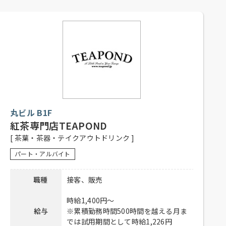
【パティシエ（正社員）】
月～土 6：00～21：00
日祝 6：00～20：00
勤務時間
【販売・ホールスタッフ（正社員、
アルバイト）】
月～土 8：30～20：30
日祝 8：30～19：30
【正社員】
シフト制
丸ビル B1F
【アルバイト】
1日4時間以上、週2日以上勤務可能な
紅茶専門店TEAPOND
応募資格
方
[ 茶葉・茶器・テイクアウトドリンク ]
高校生不可、主婦歓迎、フリーター
パート・アルバイト
歓迎、経験者優遇、未経験者可、土
日祝入れる方歓迎
職種
接客、販売
社員登用有り、昇給有り、賞与有り、
待遇
社保完備、制服貸与、社内割引有
時給1,400円～
り、交通費全額支給
給与
※累積勤務時間500時間を越える月ま
では試用期間として時給1,226円