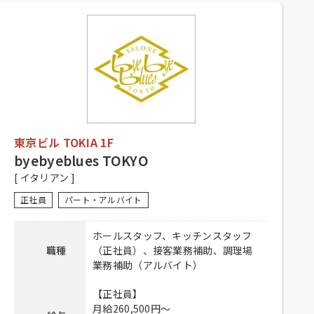
9：30～21：00
勤務時間
【アルバイト】
9：30～21：00
【正社員・契約社員】
シフト制、経験者優遇
【アルバイト】
シフト制、1日4時間以上、週2日以上
応募資格
勤務可能な方、高校生不可、大学生
東京ビル TOKIA 1F
可、主婦歓迎、フリーター歓迎、
中・高齢歓迎、経験者優遇、未経験
byebyeblues TOKYO
者可
[ イタリアン ]
【正社員・契約社員】
正社員
パート・アルバイト
昇給有り、賞与有り、社保完備、社
内割引有り、交通費全額支給
ホールスタッフ、キッチンスタッフ
待遇
【アルバイト】
職種
（正社員）、接客業務補助、調理場
社員登用有り、昇給有り、社保完
業務補助（アルバイト）
備、社内割引有り、交通費全額支給
【正社員】
【正社員・契約社員】
月給260,500円～