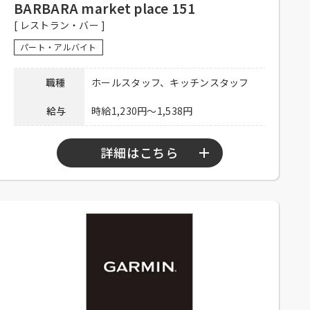
来店ください。
BARBARA market place 151
[ レストラン・バー ]
連絡先
03-6257-7088 担当：松岡
パート・アルバイト
職種
ホールスタッフ、キッチンスタッフ
給与
時給1,230円～1,538円
詳細はこちら
勤務時間
10：00～23：30
シフト制、1日3時間程度、週2日以上勤務
可能な方、大学生可、主婦歓迎、フリータ
応募資格
ー歓迎、中・高年齢歓迎、経験者優遇、未
経験者可
社員登用有り、昇給有り、深夜手当有り、
社保完備、社内割引有り、髪色自由、まか