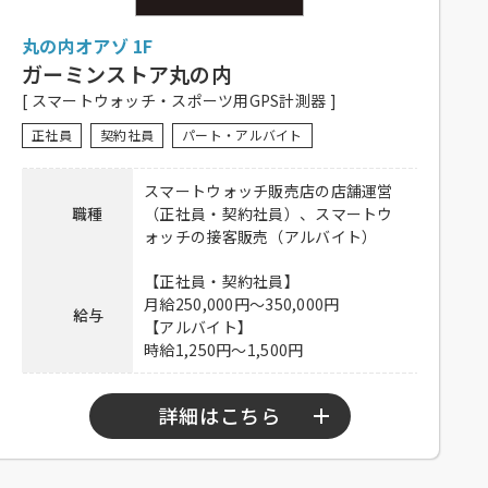
待遇
ない有り、研修有り（時給変動なし）、制
丸の内オアゾ 1F
服一部貸与、系列店スタッフ割引有り、交
通費一部支給（上限15,000円／月）
ガーミンストア丸の内
[ スマートウォッチ・スポーツ用GPS計測器 ]
履歴書不要！ぜひお気軽にご応募くださ
備考
い。
正社員
契約社員
パート・アルバイト
※応募多数の場合、書類選考の可能性あり
スマートウォッチ販売店の店舗運営
下記弊社採用HPから、またはお電話にて
職種
（正社員・契約社員）、スマートウ
ご応募ください。
ォッチの接客販売（アルバイト）
ホール：
https://potomak.saiyo-
応募方法
job.jp/csaiyo/qjbz/pc_job/show/et05/32
【正社員・契約社員】
キッチン：
https://potomak.saiyo-
月給250,000円～350,000円
給与
job.jp/csaiyo/qjbz/pc_job/show/et05/33
【アルバイト】
時給1,250円～1,500円
連絡先
078-334-1220
詳細はこちら
【正社員・契約社員】