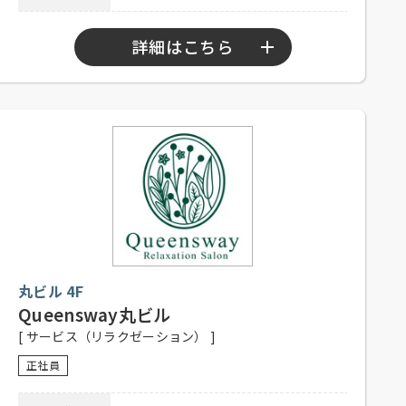
電話連絡後、履歴書持参のうえ、ご
応募方法
来店ください。
詳細はこちら
連絡先
03-5860-3695 担当：江幡
勤務時間
9：30～20：30
シフト制、1日8時間、週5日程度勤務
応募資格
可能な方、高校生不可、未経験者可
社員登用有り、昇給有り、社保完
待遇
備、制服貸与、社内割引有り、交通
費一部支給（上限1,000円／日）
履歴書のデータ（jpgまたはpdf）を
メール添付、または下記の住所まで
丸ビル 4F
履歴書をご郵送ください。
Queensway丸ビル
応募方法
住所：〒135-0021 東京都江東区白河
[ サービス（リラクゼーション） ]
1-3-13-101
Mail：recruit@teapoud.jp
正社員
03-6240-3411 担当：TEAPOND採