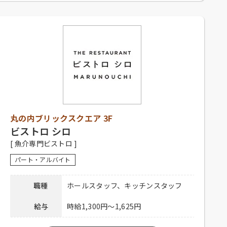
勤務時間
10：00～23：00
シフト制、1日4時間以上、週2日以上勤務可
能な方、高校生不可、大学生可、主婦歓
応募資格
迎、フリーター歓迎、中・高年齢歓迎、経
験者優遇、未経験者可
社員登用有り、昇給有り、深夜手当有り、社
保完備、社内割引有り、まかない有り、制服
待遇
貸与、交通費一部支給（上限15,000円／
丸の内ブリックスクエア 3F
月）
ビストロ シロ
下記弊社採用HPからご応募ください。
[ 魚介専門ビストロ ]
ホール：
https://potomak.saiyo-
応募方法
job.jp/csaiyo/qjbz/pc_job/show/es05/582
パート・アルバイト
キッチン：
https://potomak.saiyo-
job.jp/csaiyo/qjbz/pc_job/show/es05/581
職種
ホールスタッフ、キッチンスタッフ
連絡先
078-334-1220
給与
時給1,300円～1,625円