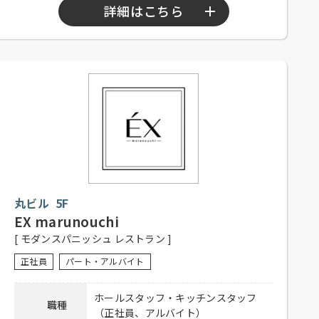
詳細はこちら
【正社員、アルバイト】
勤務時間
10：00～15：00
17：00～22：00
【正社員】
シフト制、週休2日、経験者優遇、未
経験者可
応募資格
【アルバイト】シフト制、1日5時間
以上、週3日程度勤務可能な方、大学
生可、主婦歓迎、フリーター歓迎、
丸ビル 5F
経験者優遇、未経験者可
EX marunouchi
社員の登用有り、昇給有り、賞与有
[ モダンスパニッシュ レストラン ]
待遇
り、深夜手当有り、社保完備、食事
付き、制服貸与、交通費全額支給
正社員
パート・アルバイト
電話連絡後、履歴書持参のうえ、ご
ホールスタッフ・キッチンスタッフ
応募方法
職種
来店ください。
（正社員、アルバイト）