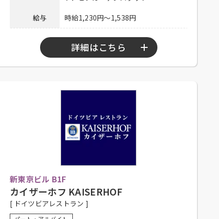
連絡先
078-334-1220
給与
時給1,230円～1,538円
詳細はこちら
勤務時間
10：00～23：00
シフト制、1日4時間程度、週2日以上勤務
可能な方、大学生可、主婦歓迎、フリー
応募資格
ター歓迎、中・高年齢歓迎、経験者優
遇、未経験者可
社員登用有り、昇給有り、深夜手当有り、
社保完備、社内割引有り、髪色自由、ま
かない有り、研修有り（時給変動な
待遇
新東京ビル B1F
し）、制服一部貸与、系列店スタッフ割
引有り、交通費一部支給（上限15,000円
カイザーホフ KAISERHOF
／月）
[ ドイツビアレストラン ]
履歴書不要！ぜひお気軽にご応募くださ
パート・アルバイト