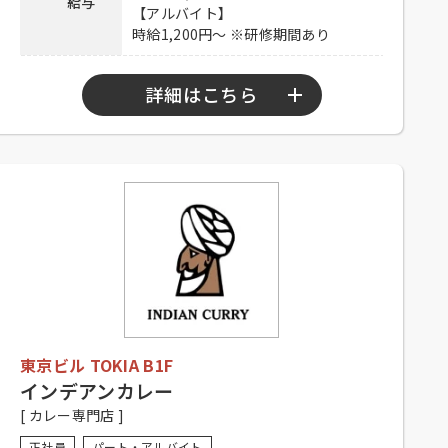
給与
メールアドレスに履歴書・職務経歴
【アルバイト】
書を添付のうえご応募ください。
時給1,200円～ ※研修期間あり
応募方法
Mail：RCatFujimino@garmin.com
【アルバイト】
メールアドレスにご連絡ください。
詳細はこちら
Mail：GJStore.Saiyo@garmin.com
連絡先
049-273-6391 担当：佐藤
【正社員】
10：00～22：00
勤務時間
【アルバイト】
シフト制（要相談）
【正社員】
シフト制※休憩あり、経験者優遇、
未経験者可
応募資格
【アルバイト】
シフト制（要相談）、大学生可、主
東京ビル TOKIA B1F
婦歓迎、フリーター歓迎、中・高齢
歓迎、経験者優遇、未経験者可
インデアンカレー
[ カレー専門店 ]
【正社員】
昇給有り、賞与有り、社保完備、休
正社員
パート・アルバイト