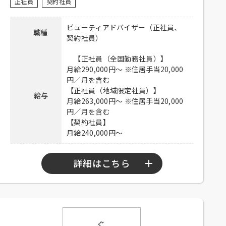
ご郵送ください。
正社員
契約社員
連絡先
03-6915-8500 担当：ロン信子
ビューティアドバイザー（正社員、
職種
契約社員）
【正社員（全国勤務社員）】
月給290,000円～ ※住居手当20,000
円／月を含む
【正社員（地域限定社員）】
給与
月給263,000円～ ※住居手当20,000
円／月を含む
【契約社員】
月給240,000円～
詳細はこちら
勤務時間
9：00～22：00の間で実動8時間（休憩1時間）
シフト制
※時短勤務制度あり（勤務時間は110～150時間