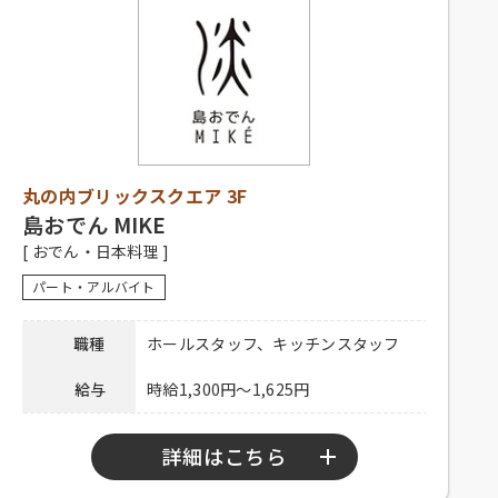
電話連絡後、履歴書持参のうえ、ご
シフト制、1日3時間程度、週1日以上
応募方法
来店ください。
応募資格
勤務可能な方、主婦歓迎、フリータ
ー歓迎、経験者優遇、未経験者歓迎
連絡先
0120-330-329 担当：廣橋
社員登用有り、昇給有り、深夜手当
待遇
有り、社保完備、制服貸与、社内割
引有り、交通費一部支給
電話連絡後、履歴書持参のうえ、ご
丸の内ブリックスクエア 3F
応募方法
来店ください。
島おでん MIKE
[ おでん・日本料理 ]
連絡先
03-5220-1923
パート・アルバイト
職種
ホールスタッフ、キッチンスタッフ
給与
時給1,300円～1,625円
詳細はこちら