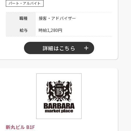
03-6703-6603 担当：人事総務部
パート・アルバイト
連絡先
採用担当
職種
接客・アドバイザー
給与
時給1,280円
詳細はこちら
勤務時間
10：30～21：30
シフト制、高卒以上、大学生可、大
応募資格
卒以上、主婦歓迎、フリーター歓
迎、未経験者可
昇給有り 、制服貸与、社内割引有
待遇
り、外国語手当有り、交通費一部支
給（上限1,000円／日）
電話連絡後、履歴書持参のうえ、ご
新丸ビル B1F
応募方法