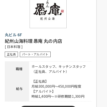
／月 から選択可能）
応募資格
※1か月単位の変形労働時間制
子育てが事由の場合、お子様が高校卒業まで適
用可能
（例）1日5.5時間 × 20日 = 110時間
丸ビル 6F
社員登用有り、昇給有り、賞与有り、深夜手当
有り、社保完備、制服貸与、社内割引有り、子
紀州山海料理 愚庵 丸の内店
待遇
ども手当あり（高校卒業（相当）までのお子様
[ 日本料理 ]
一人につき月額10,000円）、交通費一部支給
（上限50,000円／月）
正社員
パート・アルバイト
下記URLよりご応募ください。
ホールスタッフ、キッチンスタッフ
応募方法
職種
https://hrmos.co/pages/shiro/jobs/0001360
（正社員、アルバイト）
連絡先
0120-275-606 担当：人事採用グループ
【正社員】
月給300,000円～450,000円程度
給与
【アルバイト】
時給1,400円～※研修期間 1,300円