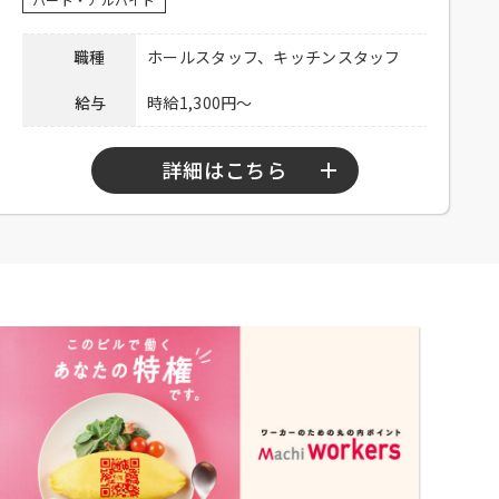
い。
備考
※応募多数の場合、書類選考の可能性あ
職種
ホールスタッフ、キッチンスタッフ
り
給与
時給1,300円～
下記弊社採用HPから、またはお電話にて
ご応募ください。
ホール：
https://potomak.saiyo-
詳細はこちら
応募方法
job.jp/csaiyo/qjbz/pc_job/show/ea04/1
キッチン：
https://potomak.saiyo-
job.jp/csaiyo/qjbz/pc_job/show/ea04/2
勤務時間
10：00～15：00、17：00～23：00
連絡先
078-334-1220
シフト制、週3日程度勤務可能な方、
高校生不可、大学生可、主婦歓迎、
応募資格
フリーター歓迎、中・高齢歓迎、経
験者優遇
社員登用あり、食事付き、制服貸与
待遇
交通費支給（上限25,000円／月）
お電話連絡後、履歴書持参のうえご
応募方法
来店ください。