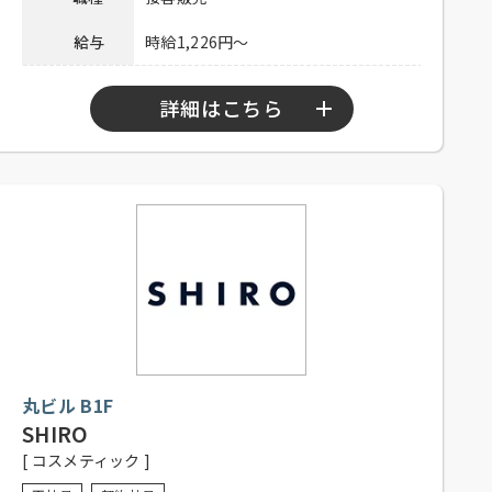
給与
時給1,226円～
詳細はこちら
勤務時間
10：45～21：15
シフト制、週3日以上勤務可能な方
応募資格
（応相談）、フリーター歓迎、経験
者優遇、未経験者可
社内割引あり、交通費一部支給（上
待遇
限20,000円／月）
社員登用制度もございます。お気軽
備考
にお問合せください。
丸ビル B1F
SHIRO
電話連絡後、本社人事担当まで履歴
[ コスメティック ]
応募方法
書・自己PR文または、職務経歴書を