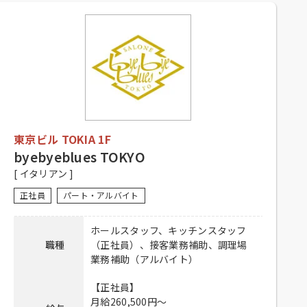
9：30～21：00
勤務時間
【アルバイト】
9：30～21：00
【正社員・契約社員】
シフト制、経験者優遇
【アルバイト】
シフト制、1日4時間以上、週2日以上
応募資格
勤務可能な方、高校生不可、大学生
東京ビル TOKIA 1F
可、主婦歓迎、フリーター歓迎、
中・高齢歓迎、経験者優遇、未経験
byebyeblues TOKYO
者可
[ イタリアン ]
【正社員・契約社員】
正社員
パート・アルバイト
昇給有り、賞与有り、社保完備、社
内割引有り、交通費全額支給
ホールスタッフ、キッチンスタッフ
待遇
【アルバイト】
職種
（正社員）、接客業務補助、調理場
社員登用有り、昇給有り、社保完
業務補助（アルバイト）
備、社内割引有り、交通費全額支給
【正社員】
【正社員・契約社員】
月給260,500円～