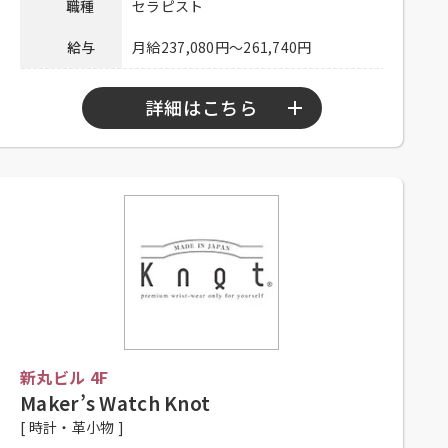
連絡先
職種
セラピスト
用担当
給与
月給237,080円～261,740円
詳細はこちら
勤務時間
11：00～20：00、11：00～21：00
シフト制、高校生不可、高卒以上、
応募資格
学生不可、大学生不可、主婦歓迎、
フリーター歓迎、未経験者可
昇給有り、社保完備、制服貸与、社
内割有り、インセンティブ制度有り
待遇
（指名・施術達成手当）、交通費一
部支給（上限30,000円／月）
新丸ビル 4F
メールアドレスにご連絡ください。
Maker’s Watch Knot
応募方法
Mail：hr-ca@queensway-group.jp
[ 時計・革小物 ]