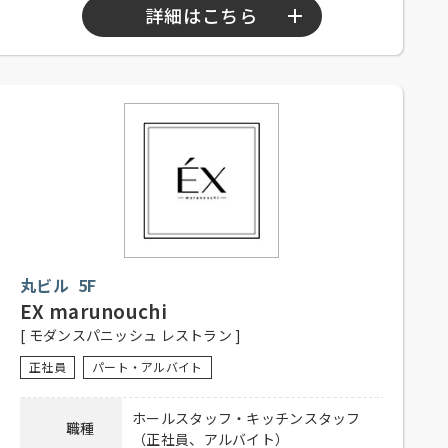
詳細はこちら
【正社員、アルバイト】
勤務時間
10：00～15：00
17：00～22：00
【正社員】
シフト制、週休2日、経験者優遇、未
経験者可
応募資格
【アルバイト】シフト制、1日5時間
以上、週3日程度勤務可能な方、大学
生可、主婦歓迎、フリーター歓迎、
丸ビル 5F
経験者優遇、未経験者可
EX marunouchi
社員の登用有り、昇給有り、賞与有
[ モダンスパニッシュ レストラン ]
待遇
り、深夜手当有り、社保完備、食事
付き、制服貸与、交通費全額支給
正社員
パート・アルバイト
電話連絡後、履歴書持参のうえ、ご
ホールスタッフ・キッチンスタッフ
応募方法
職種
来店ください。
（正社員、アルバイト）