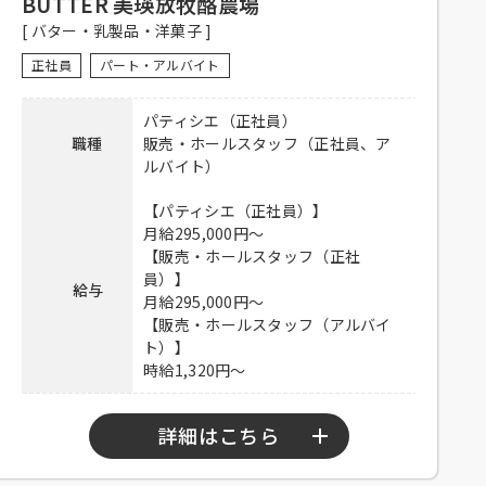
BUTTER 美瑛放牧酪農場
験者優遇、未経験者可
[ バター・乳製品・洋菓子 ]
【正社員】
正社員
パート・アルバイト
昇給有り、社保完備、食事付き、制
服貸与、交通費全額支給
パティシエ（正社員）
待遇
【アルバイト】
職種
販売・ホールスタッフ（正社員、ア
社員登用有り、社保完備、食事付
ルバイト）
き、制服貸与、交通費全額支給
【パティシエ（正社員）】
電話連絡後、履歴書持参のうえ、ご
月給295,000円～
応募方法
来店ください。
【販売・ホールスタッフ（正社
員）】
給与
連絡先
03-6551-2899 担当：新城
月給295,000円～
【販売・ホールスタッフ（アルバイ
ト）】
時給1,320円～
詳細はこちら