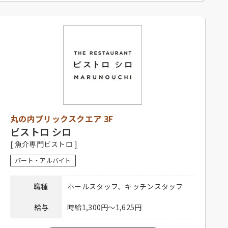
勤務時間
10：00～23：00
シフト制、1日4時間以上、週2日以上勤務可
能な方、高校生不可、大学生可、主婦歓
応募資格
迎、フリーター歓迎、中・高年齢歓迎、経
験者優遇、未経験者可
社員登用有り、昇給有り、深夜手当有り、社
保完備、社内割引有り、まかない有り、制服
待遇
貸与、交通費一部支給（上限15,000円／
丸の内ブリックスクエア 3F
月）
ビストロ シロ
下記弊社採用HPからご応募ください。
[ 魚介専門ビストロ ]
ホール：
https://potomak.saiyo-
応募方法
job.jp/csaiyo/qjbz/pc_job/show/es05/582
パート・アルバイト
キッチン：
https://potomak.saiyo-
job.jp/csaiyo/qjbz/pc_job/show/es05/581
職種
ホールスタッフ、キッチンスタッフ
連絡先
078-334-1220
給与
時給1,300円～1,625円