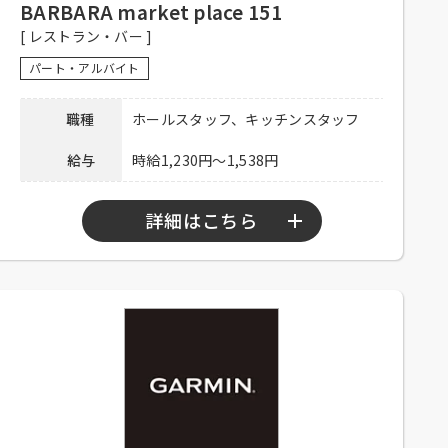
来店ください。
BARBARA market place 151
[ レストラン・バー ]
連絡先
03-6257-7088 担当：松岡
パート・アルバイト
職種
ホールスタッフ、キッチンスタッフ
給与
時給1,230円～1,538円
詳細はこちら
勤務時間
10：00～23：30
シフト制、1日3時間程度、週2日以上勤務
可能な方、大学生可、主婦歓迎、フリータ
応募資格
ー歓迎、中・高年齢歓迎、経験者優遇、未
経験者可
社員登用有り、昇給有り、深夜手当有り、
社保完備、社内割引有り、髪色自由、まか