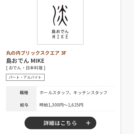
電話連絡後、履歴書持参のうえ、ご
シフト制、1日3時間程度、週1日以上
応募方法
来店ください。
応募資格
勤務可能な方、主婦歓迎、フリータ
ー歓迎、経験者優遇、未経験者歓迎
連絡先
0120-330-329 担当：廣橋
社員登用有り、昇給有り、深夜手当
待遇
有り、社保完備、制服貸与、社内割
引有り、交通費一部支給
電話連絡後、履歴書持参のうえ、ご
丸の内ブリックスクエア 3F
応募方法
来店ください。
島おでん MIKE
[ おでん・日本料理 ]
連絡先
03-5220-1923
パート・アルバイト
職種
ホールスタッフ、キッチンスタッフ
給与
時給1,300円～1,625円
詳細はこちら