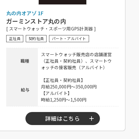
待遇
ない有り、研修有り（時給変動なし）、制
丸の内オアゾ 1F
服一部貸与、系列店スタッフ割引有り、交
通費一部支給（上限15,000円／月）
ガーミンストア丸の内
[ スマートウォッチ・スポーツ用GPS計測器 ]
履歴書不要！ぜひお気軽にご応募くださ
備考
い。
正社員
契約社員
パート・アルバイト
※応募多数の場合、書類選考の可能性あり
スマートウォッチ販売店の店舗運営
下記弊社採用HPから、またはお電話にて
職種
（正社員・契約社員）、スマートウ
ご応募ください。
ォッチの接客販売（アルバイト）
ホール：
https://potomak.saiyo-
応募方法
job.jp/csaiyo/qjbz/pc_job/show/et05/32
【正社員・契約社員】
キッチン：
https://potomak.saiyo-
月給250,000円～350,000円
給与
job.jp/csaiyo/qjbz/pc_job/show/et05/33
【アルバイト】
時給1,250円～1,500円
連絡先
078-334-1220
詳細はこちら
【正社員・契約社員】