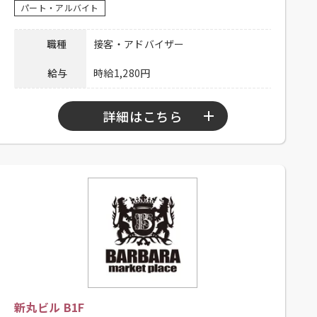
03-6703-6603 担当：人事総務部
パート・アルバイト
連絡先
採用担当
職種
接客・アドバイザー
給与
時給1,280円
詳細はこちら
勤務時間
10：30～21：30
シフト制、高卒以上、大学生可、大
応募資格
卒以上、主婦歓迎、フリーター歓
迎、未経験者可
昇給有り 、制服貸与、社内割引有
待遇
り、外国語手当有り、交通費一部支
給（上限1,000円／日）
電話連絡後、履歴書持参のうえ、ご
新丸ビル B1F
応募方法