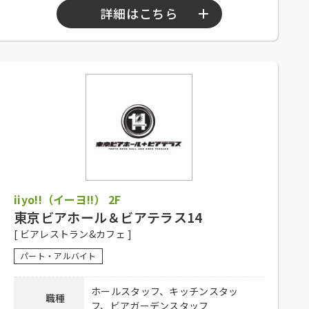
詳細はこちら
勤務時間
10：00～23：00
シフト制、1日4時間以上、週2日以上勤務
可能な方、高校生不可、大学生可、主婦歓
応募資格
迎、フリーター歓迎、経験者優遇、未経験
者可
社員登用有り、昇給有り、深夜手当有り、
社保完備、社内割引有り、まかない有り、
待遇
制服貸与、交通費一部支給（上限15,000円
iiyo!!（イーヨ!!） 2F
／月）
東京ビアホール＆ビアテラス14
下記弊社採用HPからご応募ください。
[ ビアレストラン&カフェ ]
ホール：
https://potomak.saiyo-
応募方法
job.jp/csaiyo/qjbz/pc_job/show/es01/10
パート・アルバイト
キッチン：
https://potomak.saiyo-
job.jp/csaiyo/qjbz/pc_job/show/es01/11
ホールスタッフ、キッチンスタッ
職種
フ、ビアガーデンスタッフ