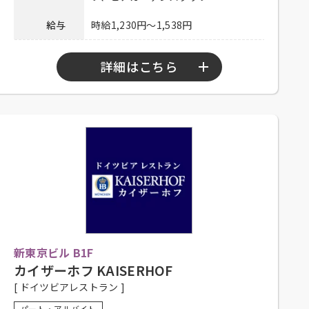
連絡先
078-334-1220
給与
時給1,230円～1,538円
詳細はこちら
勤務時間
10：00～23：00
シフト制、1日4時間程度、週2日以上勤務
可能な方、大学生可、主婦歓迎、フリー
応募資格
ター歓迎、中・高年齢歓迎、経験者優
遇、未経験者可
社員登用有り、昇給有り、深夜手当有り、
社保完備、社内割引有り、髪色自由、ま
かない有り、研修有り（時給変動な
待遇
新東京ビル B1F
し）、制服一部貸与、系列店スタッフ割
引有り、交通費一部支給（上限15,000円
カイザーホフ KAISERHOF
／月）
[ ドイツビアレストラン ]
履歴書不要！ぜひお気軽にご応募くださ
パート・アルバイト