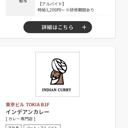
給与
メールアドレスに履歴書・職務経歴
【アルバイト】
書を添付のうえご応募ください。
時給1,200円～ ※研修期間あり
応募方法
Mail：RCatFujimino@garmin.com
【アルバイト】
メールアドレスにご連絡ください。
詳細はこちら
Mail：GJStore.Saiyo@garmin.com
連絡先
049-273-6391 担当：佐藤
【正社員】
10：00～22：00
勤務時間
【アルバイト】
シフト制（要相談）
【正社員】
シフト制※休憩あり、経験者優遇、
未経験者可
応募資格
【アルバイト】
シフト制（要相談）、大学生可、主
東京ビル TOKIA B1F
婦歓迎、フリーター歓迎、中・高齢
歓迎、経験者優遇、未経験者可
インデアンカレー
[ カレー専門店 ]
【正社員】
昇給有り、賞与有り、社保完備、休
正社員
パート・アルバイト