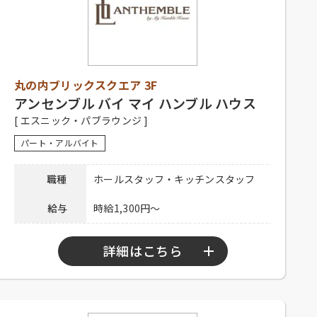
【正社員】
シフト制、1日9時間程度、週5日以上
勤務可能な方、経験者優遇、未経験
者可
【アルバイト】
応募資格
丸の内ブリックスクエア 3F
シフト制、1日3時間以上、週2日以上
勤務可能な方、高校生可、大学生
アンセンブル バイ マイ ハンブル ハウス
可、主婦歓迎、フリーター歓迎、
[ エスニック・パブラウンジ ]
中・高齢歓迎、経験者優遇、未経験
パート・アルバイト
者可
【正社員】
職種
ホールスタッフ・キッチンスタッフ
昇給有り、賞与有り、深夜手当有り、
社保完備、食事補助、制服貸与、社
給与
時給1,300円～
内割引有り、交通費全額支給、家賃
待遇
補助
【アルバイト】
詳細はこちら
社員登用有り、昇給有り、社保完
備、食事補助、制服貸与、社内割引
有り、交通費全額支給
勤務時間
10：00～23：00