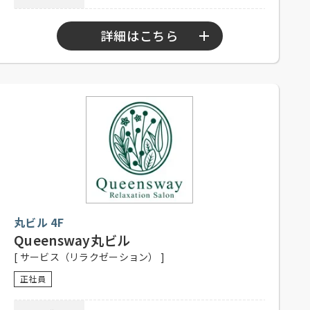
電話連絡後、履歴書持参のうえ、ご
応募方法
来店ください。
詳細はこちら
連絡先
03-5860-3695 担当：江幡
勤務時間
9：30～20：30
シフト制、1日8時間、週5日程度勤務
応募資格
可能な方、高校生不可、未経験者可
社員登用有り、昇給有り、社保完
待遇
備、制服貸与、社内割引有り、交通
費一部支給（上限1,000円／日）
履歴書のデータ（jpgまたはpdf）を
メール添付、または下記の住所まで
丸ビル 4F
履歴書をご郵送ください。
Queensway丸ビル
応募方法
住所：〒135-0021 東京都江東区白河
[ サービス（リラクゼーション） ]
1-3-13-101
Mail：recruit@teapoud.jp
正社員
03-6240-3411 担当：TEAPOND採