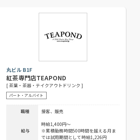
【パティシエ（正社員）】
月～土 6：00～21：00
日祝 6：00～20：00
勤務時間
【販売・ホールスタッフ（正社員、
アルバイト）】
月～土 8：30～20：30
日祝 8：30～19：30
【正社員】
シフト制
丸ビル B1F
【アルバイト】
1日4時間以上、週2日以上勤務可能な
紅茶専門店TEAPOND
応募資格
方
[ 茶葉・茶器・テイクアウトドリンク ]
高校生不可、主婦歓迎、フリーター
パート・アルバイト
歓迎、経験者優遇、未経験者可、土
日祝入れる方歓迎
職種
接客、販売
社員登用有り、昇給有り、賞与有り、
待遇
社保完備、制服貸与、社内割引有
時給1,400円～
り、交通費全額支給
給与
※累積勤務時間500時間を越える月ま
では試用期間として時給1,226円