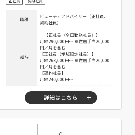
ご郵送ください。
正社員
契約社員
連絡先
03-6915-8500 担当：ロン信子
ビューティアドバイザー（正社員、
職種
契約社員）
【正社員（全国勤務社員）】
月給290,000円～ ※住居手当20,000
円／月を含む
【正社員（地域限定社員）】
給与
月給263,000円～ ※住居手当20,000
円／月を含む
【契約社員】
月給240,000円～
詳細はこちら
勤務時間
9：00～22：00の間で実動8時間（休憩1時間）
シフト制
※時短勤務制度あり（勤務時間は110～150時間