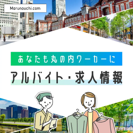
カテゴリを選択
ファッション・雑貨
グルメ＆フード
サービス・その他
雇用形態を選択
正社員
契約社員
パート・アルバイト
ビルを選択
すべて
丸ビル
新丸ビル
丸の内オアゾ
東京ビルTOKIA
丸の内ブリックスクエア
iiyo!!（イーヨ!!）
二重橋スクエア
丸の内テラス
TOKYO TORCH Terrace
その他ビル