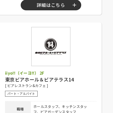
詳細はこちら
勤務時間
10：00～23：00
シフト制、1日4時間以上、週2日以上勤務
可能な方、高校生不可、大学生可、主婦歓
応募資格
迎、フリーター歓迎、経験者優遇、未経験
者可
社員登用有り、昇給有り、深夜手当有り、
社保完備、社内割引有り、まかない有り、
待遇
制服貸与、交通費一部支給（上限15,000円
iiyo!!（イーヨ!!） 2F
／月）
東京ビアホール＆ビアテラス14
下記弊社採用HPからご応募ください。
[ ビアレストラン&カフェ ]
ホール：
https://potomak.saiyo-
応募方法
job.jp/csaiyo/qjbz/pc_job/show/es01/10
パート・アルバイト
キッチン：
https://potomak.saiyo-
job.jp/csaiyo/qjbz/pc_job/show/es01/11
ホールスタッフ、キッチンスタッ
職種
フ、ビアガーデンスタッフ