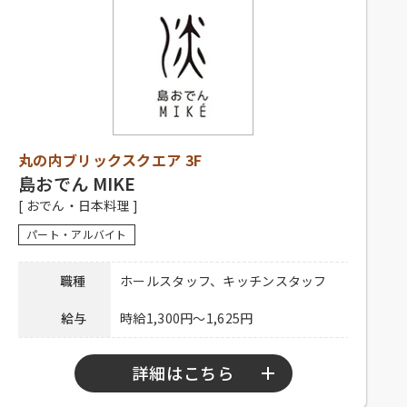
電話連絡後、履歴書持参のうえ、ご
シフト制、1日3時間程度、週1日以上
応募方法
来店ください。
応募資格
勤務可能な方、主婦歓迎、フリータ
ー歓迎、経験者優遇、未経験者歓迎
連絡先
0120-330-329 担当：廣橋
社員登用有り、昇給有り、深夜手当
待遇
有り、社保完備、制服貸与、社内割
引有り、交通費一部支給
電話連絡後、履歴書持参のうえ、ご
丸の内ブリックスクエア 3F
応募方法
来店ください。
島おでん MIKE
[ おでん・日本料理 ]
連絡先
03-5220-1923
パート・アルバイト
職種
ホールスタッフ、キッチンスタッフ
給与
時給1,300円～1,625円
詳細はこちら