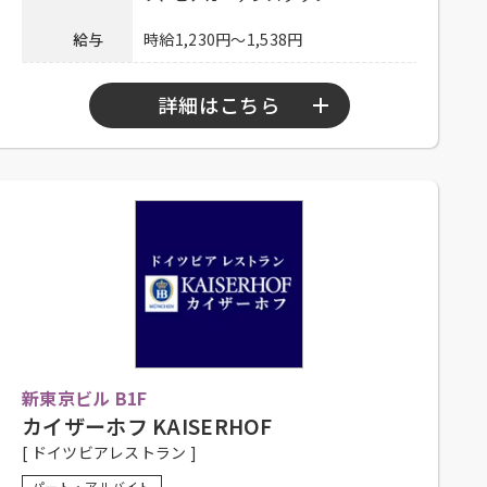
連絡先
078-334-1220
給与
時給1,230円～1,538円
詳細はこちら
勤務時間
10：00～23：00
シフト制、1日4時間程度、週2日以上勤務
可能な方、大学生可、主婦歓迎、フリー
応募資格
ター歓迎、中・高年齢歓迎、経験者優
遇、未経験者可
社員登用有り、昇給有り、深夜手当有り、
社保完備、社内割引有り、髪色自由、ま
かない有り、研修有り（時給変動な
待遇
新東京ビル B1F
し）、制服一部貸与、系列店スタッフ割
引有り、交通費一部支給（上限15,000円
カイザーホフ KAISERHOF
／月）
[ ドイツビアレストラン ]
履歴書不要！ぜひお気軽にご応募くださ
パート・アルバイト