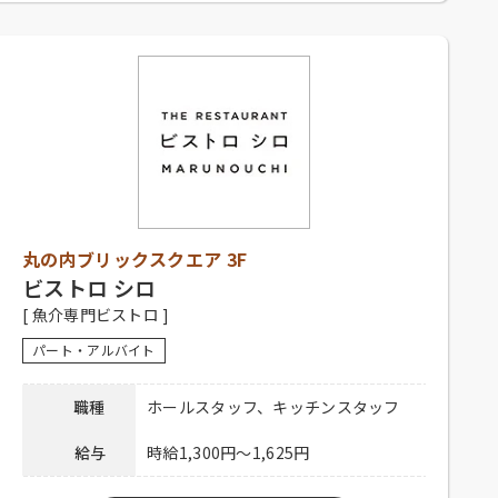
勤務時間
10：00～23：00
シフト制、1日4時間以上、週2日以上勤務可
能な方、高校生不可、大学生可、主婦歓
応募資格
迎、フリーター歓迎、中・高年齢歓迎、経
験者優遇、未経験者可
社員登用有り、昇給有り、深夜手当有り、社
保完備、社内割引有り、まかない有り、制服
待遇
貸与、交通費一部支給（上限15,000円／
丸の内ブリックスクエア 3F
月）
ビストロ シロ
下記弊社採用HPからご応募ください。
[ 魚介専門ビストロ ]
ホール：
https://potomak.saiyo-
応募方法
job.jp/csaiyo/qjbz/pc_job/show/es05/582
パート・アルバイト
キッチン：
https://potomak.saiyo-
job.jp/csaiyo/qjbz/pc_job/show/es05/581
職種
ホールスタッフ、キッチンスタッフ
連絡先
078-334-1220
給与
時給1,300円～1,625円