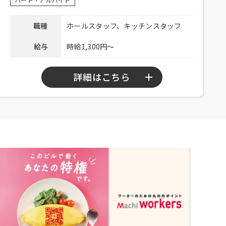
い。
備考
※応募多数の場合、書類選考の可能性あ
職種
ホールスタッフ、キッチンスタッフ
り
給与
時給1,300円～
下記弊社採用HPから、またはお電話にて
ご応募ください。
ホール：
https://potomak.saiyo-
詳細はこちら
応募方法
job.jp/csaiyo/qjbz/pc_job/show/ea04/1
キッチン：
https://potomak.saiyo-
job.jp/csaiyo/qjbz/pc_job/show/ea04/2
勤務時間
10：00～15：00、17：00～23：00
連絡先
078-334-1220
シフト制、週3日程度勤務可能な方、
高校生不可、大学生可、主婦歓迎、
応募資格
フリーター歓迎、中・高齢歓迎、経
験者優遇
社員登用あり、食事付き、制服貸与
待遇
交通費支給（上限25,000円／月）
お電話連絡後、履歴書持参のうえご
応募方法
来店ください。