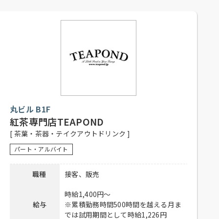
【パティシエ（正社員）】
月～土 6：00～21：00
日祝 6：00～20：00
勤務時間
【販売・ホールスタッフ（正社員、
アルバイト）】
月～土 8：30～20：30
日祝 8：30～19：30
【正社員】
シフト制
丸ビル B1F
【アルバイト】
1日4時間以上、週2日以上勤務可能な
紅茶専門店TEAPOND
応募資格
方
[ 茶葉・茶器・テイクアウトドリンク ]
高校生不可、主婦歓迎、フリーター
パート・アルバイト
歓迎、経験者優遇、未経験者可、土
日祝入れる方歓迎
職種
接客、販売
社員登用有り、昇給有り、賞与有り、
待遇
社保完備、制服貸与、社内割引有
時給1,400円～
り、交通費全額支給
給与
※累積勤務時間500時間を越える月ま
では試用期間として時給1,226円