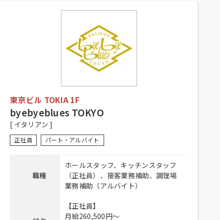
9：30～21：00
勤務時間
【アルバイト】
9：30～21：00
【正社員・契約社員】
シフト制、経験者優遇
【アルバイト】
シフト制、1日4時間以上、週2日以上
応募資格
勤務可能な方、高校生不可、大学生
東京ビル TOKIA 1F
可、主婦歓迎、フリーター歓迎、
中・高齢歓迎、経験者優遇、未経験
byebyeblues TOKYO
者可
[ イタリアン ]
【正社員・契約社員】
正社員
パート・アルバイト
昇給有り、賞与有り、社保完備、社
内割引有り、交通費全額支給
ホールスタッフ、キッチンスタッフ
待遇
【アルバイト】
職種
（正社員）、接客業務補助、調理場
社員登用有り、昇給有り、社保完
業務補助（アルバイト）
備、社内割引有り、交通費全額支給
【正社員】
【正社員・契約社員】
月給260,500円～