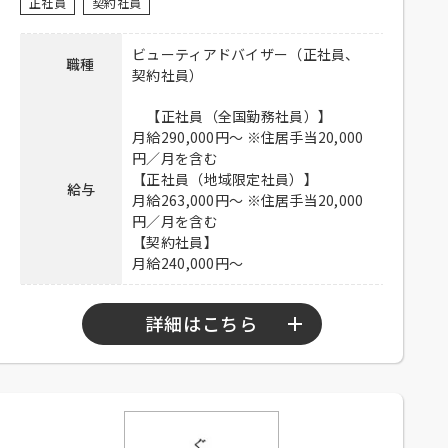
ご郵送ください。
正社員
契約社員
連絡先
03-6915-8500 担当：ロン信子
ビューティアドバイザー（正社員、
職種
契約社員）
【正社員（全国勤務社員）】
月給290,000円～ ※住居手当20,000
円／月を含む
【正社員（地域限定社員）】
給与
月給263,000円～ ※住居手当20,000
円／月を含む
【契約社員】
月給240,000円～
詳細はこちら
勤務時間
9：00～22：00の間で実動8時間（休憩1時間）
シフト制
※時短勤務制度あり（勤務時間は110～150時間