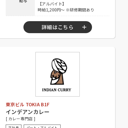
給与
メールアドレスに履歴書・職務経歴
【アルバイト】
書を添付のうえご応募ください。
時給1,200円～ ※研修期間あり
応募方法
Mail：RCatFujimino@garmin.com
【アルバイト】
メールアドレスにご連絡ください。
詳細はこちら
Mail：GJStore.Saiyo@garmin.com
連絡先
049-273-6391 担当：佐藤
【正社員】
10：00～22：00
勤務時間
【アルバイト】
シフト制（要相談）
【正社員】
シフト制※休憩あり、経験者優遇、
未経験者可
応募資格
【アルバイト】
シフト制（要相談）、大学生可、主
東京ビル TOKIA B1F
婦歓迎、フリーター歓迎、中・高齢
歓迎、経験者優遇、未経験者可
インデアンカレー
[ カレー専門店 ]
【正社員】
昇給有り、賞与有り、社保完備、休
正社員
パート・アルバイト