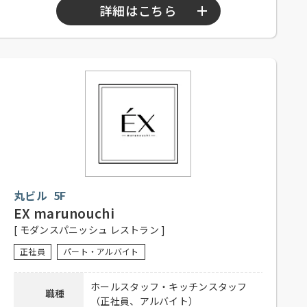
詳細はこちら
【正社員、アルバイト】
勤務時間
10：00～15：00
17：00～22：00
【正社員】
シフト制、週休2日、経験者優遇、未
経験者可
応募資格
【アルバイト】シフト制、1日5時間
以上、週3日程度勤務可能な方、大学
生可、主婦歓迎、フリーター歓迎、
丸ビル 5F
経験者優遇、未経験者可
EX marunouchi
社員の登用有り、昇給有り、賞与有
[ モダンスパニッシュ レストラン ]
待遇
り、深夜手当有り、社保完備、食事
付き、制服貸与、交通費全額支給
正社員
パート・アルバイト
電話連絡後、履歴書持参のうえ、ご
ホールスタッフ・キッチンスタッフ
応募方法
職種
来店ください。
（正社員、アルバイト）