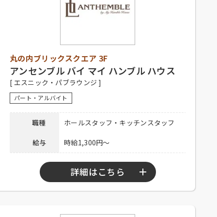
【正社員】
シフト制、1日9時間程度、週5日以上
勤務可能な方、経験者優遇、未経験
者可
【アルバイト】
応募資格
丸の内ブリックスクエア 3F
シフト制、1日3時間以上、週2日以上
勤務可能な方、高校生可、大学生
アンセンブル バイ マイ ハンブル ハウス
可、主婦歓迎、フリーター歓迎、
[ エスニック・パブラウンジ ]
中・高齢歓迎、経験者優遇、未経験
パート・アルバイト
者可
【正社員】
職種
ホールスタッフ・キッチンスタッフ
昇給有り、賞与有り、深夜手当有り、
社保完備、食事補助、制服貸与、社
給与
時給1,300円～
内割引有り、交通費全額支給、家賃
待遇
補助
【アルバイト】
詳細はこちら
社員登用有り、昇給有り、社保完
備、食事補助、制服貸与、社内割引
有り、交通費全額支給
勤務時間
10：00～23：00