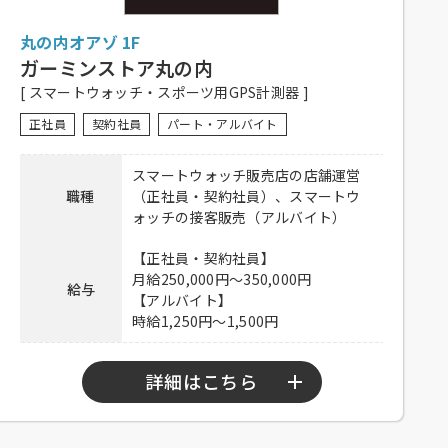
待遇
ない有り、研修有り（時給変動なし）、制
丸の内オアゾ 1F
服一部貸与、系列店スタッフ割引有り、交
通費一部支給（上限15,000円／月）
ガーミンストア丸の内
[ スマートウォッチ・スポーツ用GPS計測器 ]
履歴書不要！ぜひお気軽にご応募くださ
備考
い。
正社員
契約社員
パート・アルバイト
※応募多数の場合、書類選考の可能性あり
スマートウォッチ販売店の店舗運営
下記弊社採用HPから、またはお電話にて
職種
（正社員・契約社員）、スマートウ
ご応募ください。
ォッチの接客販売（アルバイト）
ホール：
https://potomak.saiyo-
応募方法
job.jp/csaiyo/qjbz/pc_job/show/et05/32
【正社員・契約社員】
キッチン：
https://potomak.saiyo-
月給250,000円～350,000円
給与
job.jp/csaiyo/qjbz/pc_job/show/et05/33
【アルバイト】
時給1,250円～1,500円
連絡先
078-334-1220
詳細はこちら
【正社員・契約社員】