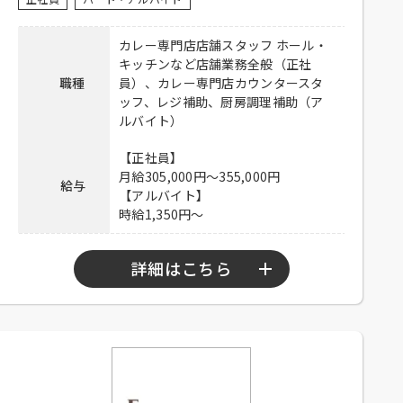
暇：月8日、食事付き、食事補助、制
服貸与、交通費一部支給（上限
カレー専門店店舗スタッフ ホール・
待遇
50,000円／月）
キッチンなど店舗業務全般（正社
【アルバイト】
職種
員）、カレー専門店カウンタースタ
制服貸与、交通費一部支給（上限
ッフ、レジ補助、厨房調理補助（ア
50,000円／月）
ルバイト）
電話連絡後、履歴書持参のうえ、ご
【正社員】
応募方法
来店ください。
月給305,000円～355,000円
給与
【アルバイト】
連絡先
03-6812-2131 担当：山下
時給1,350円～
詳細はこちら
【正社員】
9：00～22：00
勤務時間
【アルバイト】
9：30～22：00