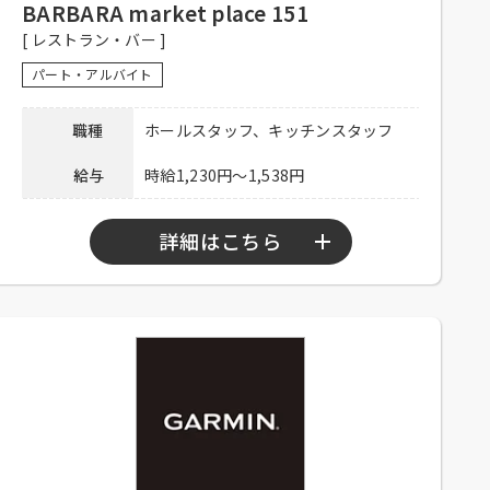
来店ください。
BARBARA market place 151
[ レストラン・バー ]
連絡先
03-6257-7088 担当：松岡
パート・アルバイト
職種
ホールスタッフ、キッチンスタッフ
給与
時給1,230円～1,538円
詳細はこちら
勤務時間
10：00～23：30
シフト制、1日3時間程度、週2日以上勤務
可能な方、大学生可、主婦歓迎、フリータ
応募資格
ー歓迎、中・高年齢歓迎、経験者優遇、未
経験者可
社員登用有り、昇給有り、深夜手当有り、
社保完備、社内割引有り、髪色自由、まか