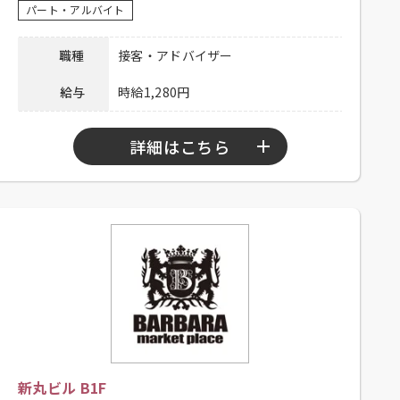
03-6703-6603 担当：人事総務部
パート・アルバイト
連絡先
採用担当
職種
接客・アドバイザー
給与
時給1,280円
詳細はこちら
勤務時間
10：30～21：30
シフト制、高卒以上、大学生可、大
応募資格
卒以上、主婦歓迎、フリーター歓
迎、未経験者可
昇給有り 、制服貸与、社内割引有
待遇
り、外国語手当有り、交通費一部支
給（上限1,000円／日）
電話連絡後、履歴書持参のうえ、ご
新丸ビル B1F
応募方法