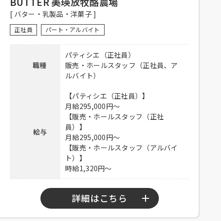
BUTTER 美瑛放牧酪農場
験者優遇、未経験者可
[ バター・乳製品・洋菓子 ]
【正社員】
正社員
パート・アルバイト
昇給有り、社保完備、食事付き、制
服貸与、交通費全額支給
パティシエ（正社員）
待遇
【アルバイト】
職種
販売・ホールスタッフ（正社員、ア
社員登用有り、社保完備、食事付
ルバイト）
き、制服貸与、交通費全額支給
【パティシエ（正社員）】
電話連絡後、履歴書持参のうえ、ご
月給295,000円～
応募方法
来店ください。
【販売・ホールスタッフ（正社
員）】
給与
連絡先
03-6551-2899 担当：新城
月給295,000円～
【販売・ホールスタッフ（アルバイ
ト）】
時給1,320円～
詳細はこちら