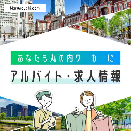
カテゴリを選択
ファッション・雑貨
グルメ＆フード
サービス・その他
雇用形態を選択
正社員
契約社員
パート・アルバイト
ビルを選択
すべて
丸ビル
新丸ビル
丸の内オアゾ
東京ビルTOKIA
丸の内ブリックスクエア
iiyo!!（イーヨ!!）
二重橋スクエア
丸の内テラス
TOKYO TORCH Terrace
その他ビル