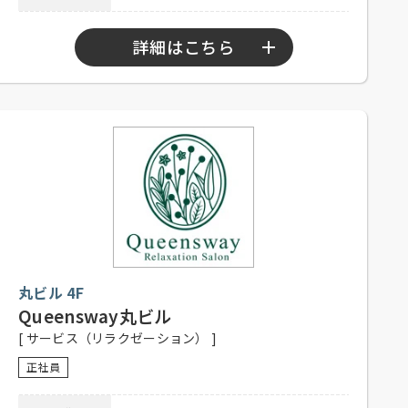
電話連絡後、履歴書持参のうえ、ご
応募方法
来店ください。
詳細はこちら
連絡先
03-5860-3695 担当：江幡
勤務時間
9：30～20：30
シフト制、1日8時間、週5日程度勤務
応募資格
可能な方、高校生不可、未経験者可
社員登用有り、昇給有り、社保完
待遇
備、制服貸与、社内割引有り、交通
費一部支給（上限1,000円／日）
履歴書のデータ（jpgまたはpdf）を
メール添付、または下記の住所まで
丸ビル 4F
履歴書をご郵送ください。
Queensway丸ビル
応募方法
住所：〒135-0021 東京都江東区白河
[ サービス（リラクゼーション） ]
1-3-13-101
Mail：recruit@teapoud.jp
正社員
03-6240-3411 担当：TEAPOND採