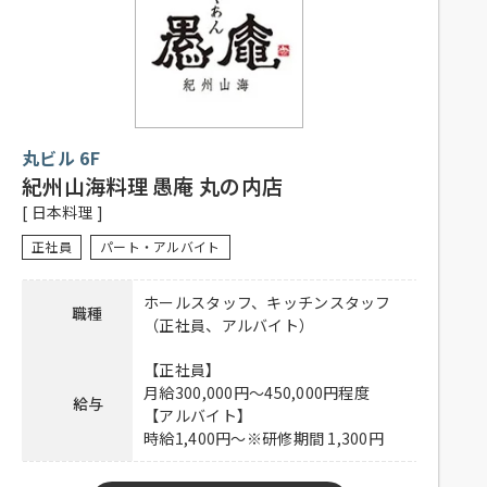
／月 から選択可能）
応募資格
※1か月単位の変形労働時間制
子育てが事由の場合、お子様が高校卒業まで適
用可能
（例）1日5.5時間 × 20日 = 110時間
丸ビル 6F
社員登用有り、昇給有り、賞与有り、深夜手当
有り、社保完備、制服貸与、社内割引有り、子
紀州山海料理 愚庵 丸の内店
待遇
ども手当あり（高校卒業（相当）までのお子様
[ 日本料理 ]
一人につき月額10,000円）、交通費一部支給
（上限50,000円／月）
正社員
パート・アルバイト
下記URLよりご応募ください。
ホールスタッフ、キッチンスタッフ
応募方法
職種
https://hrmos.co/pages/shiro/jobs/0001360
（正社員、アルバイト）
連絡先
0120-275-606 担当：人事採用グループ
【正社員】
月給300,000円～450,000円程度
給与
【アルバイト】
時給1,400円～※研修期間 1,300円