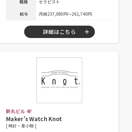
連絡先
職種
セラピスト
用担当
給与
月給237,080円～261,740円
詳細はこちら
勤務時間
11：00～20：00、11：00～21：00
シフト制、高校生不可、高卒以上、
応募資格
学生不可、大学生不可、主婦歓迎、
フリーター歓迎、未経験者可
昇給有り、社保完備、制服貸与、社
内割有り、インセンティブ制度有り
待遇
（指名・施術達成手当）、交通費一
部支給（上限30,000円／月）
新丸ビル 4F
メールアドレスにご連絡ください。
Maker’s Watch Knot
応募方法
Mail：hr-ca@queensway-group.jp
[ 時計・革小物 ]