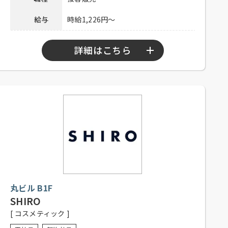
給与
時給1,226円～
詳細はこちら
勤務時間
10：45～21：15
シフト制、週3日以上勤務可能な方
応募資格
（応相談）、フリーター歓迎、経験
者優遇、未経験者可
社内割引あり、交通費一部支給（上
待遇
限20,000円／月）
社員登用制度もございます。お気軽
備考
にお問合せください。
丸ビル B1F
SHIRO
電話連絡後、本社人事担当まで履歴
[ コスメティック ]
応募方法
書・自己PR文または、職務経歴書を