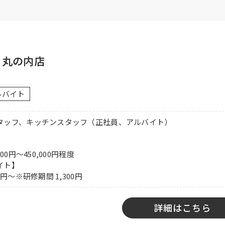
0時間／月 から選択可能）
まで適用可能
 丸の内店
手当有り、社保完備、制服貸与、社内割引有り、子ども手当あり
ルバイト
額10,000円）、交通費一部支給（上限50,000円／月）
タッフ、キッチンスタッフ（正社員、アルバイト）
1360
】
000円～450,000円程度
イト】
0円～※研修期間 1,300円
詳細はこちら