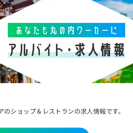
カテゴリを選択
ファッション・雑貨
雇用形態を選択
正社員
契約社員
ビルを選択
すべて
丸ビル
アの
ショップ＆レストランの求人情報です。
東京ビルTOKIA
丸の
iiyo!!（イーヨ!!）
二