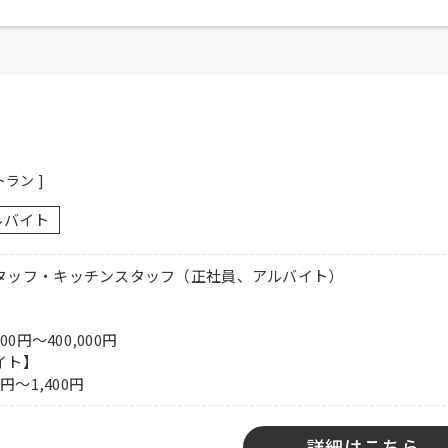
者可
、週3日程度勤務可能な方、大学生可、主婦歓迎、フリーター歓迎
ラン ]
ルバイト
夜手当有り、社保完備、食事付き、制服貸与、交通費全額支給
ください。
タッフ・キッチンスタッフ（正社員、アルバイト）
】
00円～400,000円
イト】
0円～1,400円
詳細はこちら