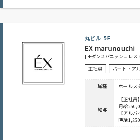
【正社員、アルバイト】
勤務時間
10：00～15：00
17：00～22：00
【正社員】
丸ビル 5F
シフト制、週休2日、経験者優遇、未経験
応募資格
EX marunouchi
【アルバイト】シフト制、1日5時間以上
[ モダンスパニッシュ レスト
経験者優遇、未経験者可
正社員
パート・ア
待遇
社員の登用有り、昇給有り、賞与有り、深
応募方法
電話連絡後、履歴書持参のうえ、ご来店
職種
ホールス
連絡先
080-9472-6366 担当：山田
【正社員
月給250,0
給与
【アルバ
時給1,25