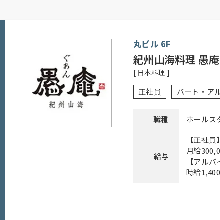
シフト制
※時短勤務制度あり（勤務時間は110～15
応募資格
※1か月単位の変形労働時間制
丸ビル 6F
子育てが事由の場合、お子様が高校卒業
紀州山海料理 愚庵
（例）1日5.5時間 × 20日 = 110時間
[ 日本料理 ]
社員登用有り、昇給有り、賞与有り、深夜
待遇
正社員
パート・ア
（高校卒業（相当）までのお子様一人につき月
下記URLよりご応募ください。
応募方法
職種
ホールス
https://hrmos.co/pages/shiro/jobs/000
【正社員
連絡先
0120-275-606 担当：人事採用グループ
月給300,
給与
【アルバ
時給1,40