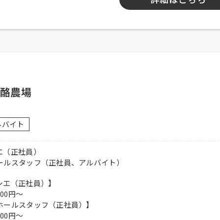
牧酪農場
験者可
務可能な方、高校生可、大学生可、主婦歓迎、フリーター歓迎、経
ルバイト
エ（正社員）
、交通費全額支給
ールスタッフ（正社員、アルバイト）
貸与、交通費全額支給
シエ（正社員）】
000円～
ください。
ホールスタッフ（正社員）】
000円～