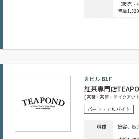
連絡先
03-6551-2899 担当：新城
【販売・
時給1,32
【パティシエ（正社員）】
月～土 6：00～21：00
日祝 6：00～20：00
勤務時間
【販売・ホールスタッフ（正社員、アル
月～土 8：30～20：30
丸ビル B1F
日祝 8：30～19：30
紅茶専門店TEAPO
[ 茶葉・茶器・テイクアウト
【正社員】
シフト制
パート・アルバイト
応募資格
【アルバイト】
1日4時間以上、週2日以上勤務可能な方
高校生不可、主婦歓迎、フリーター歓迎
職種
接客、販
待遇
社員登用有り、昇給有り、賞与有り、社保