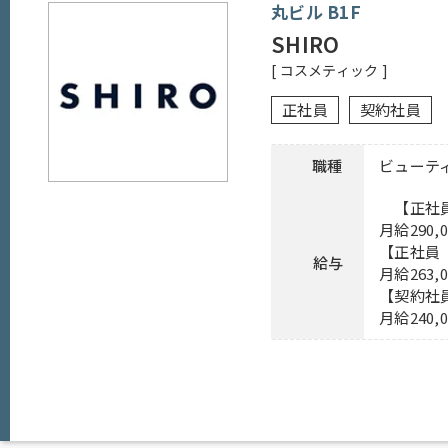
待遇
社内割引あり、交通費一部支給（上限20,0
丸ビル B1F
SHIRO
備考
社員登用制度もございます。お気軽にお問
[ コスメティック ]
応募方法
電話連絡後、本社人事担当まで履歴書・自
正社員
契約社員
連絡先
03-6915-8500 担当：ロン信子
職種
ビューテ
【正社員
月給290
【正社員
給与
月給263
【契約社
月給240,
勤務時間
9：00～22：00の間で実動8時間（休憩1