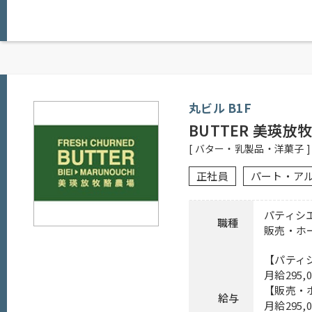
【正社員】
10：30～23：00
勤務時間
【アルバイト】
10：30～23：00
丸ビル B1F
【正社員】
BUTTER 美瑛放
シフト制、月8日休み、経験者優遇、未経
[ バター・乳製品・洋菓子 ]
応募資格
【アルバイト】
シフト制、1日4時間以上、週1日以上勤
正社員
パート・ア
者優遇、未経験者可
【正社員】
パティシ
職種
昇給有り、社保完備、食事付き、制服貸与
販売・ホ
待遇
【アルバイト】
社員登用有り、社保完備、食事付き、制服
【パティ
月給295,
応募方法
電話連絡後、履歴書持参のうえ、ご来店
【販売・
給与
月給295,