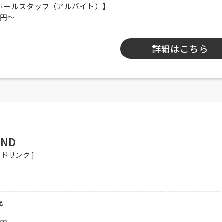
ホールスタッフ（アルバイト）】
0円～
詳細はこちら
バイト）】
ND
ドリンク ]
、経験者優遇、未経験者可、土日祝入れる方歓迎
売
完備、制服貸与、社内割引有り、交通費全額支給