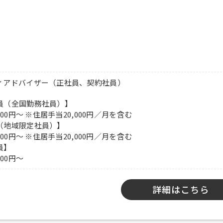
00円／月）
合せください。
己PR文または、職務経歴書をご郵送ください。
ィアドバイザー（正社員、契約社員）
（全国勤務社員）】
,000円～ ※住居手当20,000円／月を含む
（地域限定社員）】
,000円～ ※住居手当20,000円／月を含む
員】
000円～
詳細はこちら
時間）