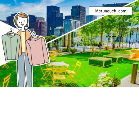
グルメ＆フード
サービス・その他
パート・アルバイト
新丸ビル
丸の内オアゾ
内ブリックスクエア
重橋スクエア
丸の内テラス