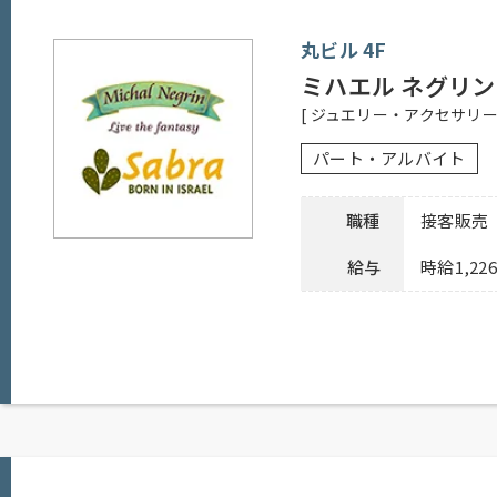
丸ビル 4F
ミハエル ネグリン
[ ジュエリー・アクセサリ
パート・アルバイト
職種
接客販売
給与
時給1,22
勤務時間
10：45～21：15
応募資格
シフト制、週3日以上勤務可能な方（応相