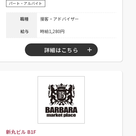
03-6703-6603 担当：人事総務部
パート・アルバイト
連絡先
採用担当
職種
接客・アドバイザー
給与
時給1,280円
詳細はこちら
勤務時間
10：30～21：30
シフト制、高卒以上、大学生可、大
応募資格
卒以上、主婦歓迎、フリーター歓
迎、未経験者可
昇給有り 、制服貸与、社内割引有
待遇
り、外国語手当有り、交通費一部支
給（上限1,000円／日）
電話連絡後、履歴書持参のうえ、ご
新丸ビル B1F
応募方法