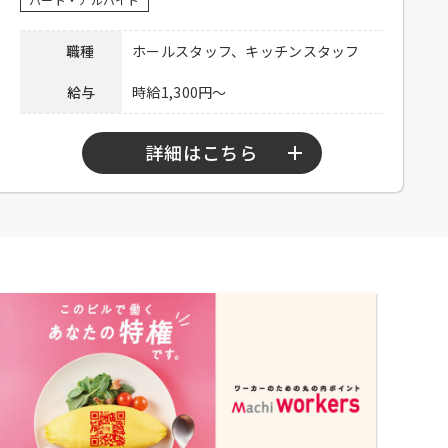
い。
備考
※応募多数の場合、書類選考の可能性あ
職種
ホールスタッフ、キッチンスタッフ
り
給与
時給1,300円～
下記弊社採用HPから、またはお電話にて
ご応募ください。
ホール：
https://potomak.saiyo-
詳細はこちら
応募方法
job.jp/csaiyo/qjbz/pc_job/show/ea04/1
キッチン：
https://potomak.saiyo-
job.jp/csaiyo/qjbz/pc_job/show/ea04/2
勤務時間
10：00～15：00、17：00～23：00
連絡先
078-334-1220
シフト制、週3日程度勤務可能な方、
高校生不可、大学生可、主婦歓迎、
応募資格
フリーター歓迎、中・高齢歓迎、経
験者優遇
社員登用あり、食事付き、制服貸与
待遇
交通費支給（上限25,000円／月）
お電話連絡後、履歴書持参のうえご
応募方法
来店ください。