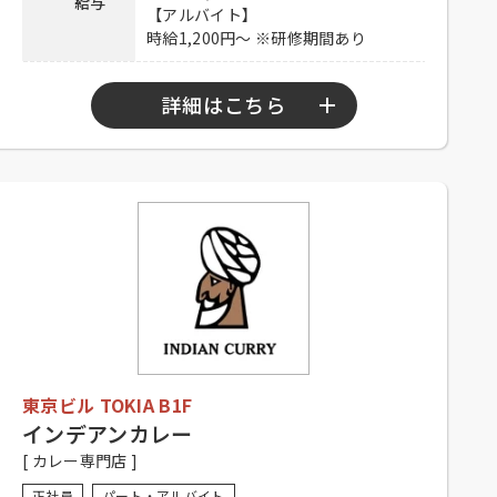
給与
メールアドレスに履歴書・職務経歴
【アルバイト】
書を添付のうえご応募ください。
時給1,200円～ ※研修期間あり
応募方法
Mail：RCatFujimino@garmin.com
【アルバイト】
メールアドレスにご連絡ください。
詳細はこちら
Mail：GJStore.Saiyo@garmin.com
連絡先
049-273-6391 担当：佐藤
【正社員】
10：00～22：00
勤務時間
【アルバイト】
シフト制（要相談）
【正社員】
シフト制※休憩あり、経験者優遇、
未経験者可
応募資格
【アルバイト】
シフト制（要相談）、大学生可、主
東京ビル TOKIA B1F
婦歓迎、フリーター歓迎、中・高齢
歓迎、経験者優遇、未経験者可
インデアンカレー
[ カレー専門店 ]
【正社員】
昇給有り、賞与有り、社保完備、休
正社員
パート・アルバイト