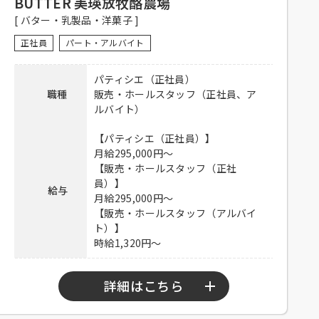
BUTTER 美瑛放牧酪農場
験者優遇、未経験者可
[ バター・乳製品・洋菓子 ]
【正社員】
正社員
パート・アルバイト
昇給有り、社保完備、食事付き、制
服貸与、交通費全額支給
パティシエ（正社員）
待遇
【アルバイト】
職種
販売・ホールスタッフ（正社員、ア
社員登用有り、社保完備、食事付
ルバイト）
き、制服貸与、交通費全額支給
【パティシエ（正社員）】
電話連絡後、履歴書持参のうえ、ご
月給295,000円～
応募方法
来店ください。
【販売・ホールスタッフ（正社
員）】
給与
連絡先
03-6551-2899 担当：新城
月給295,000円～
【販売・ホールスタッフ（アルバイ
ト）】
時給1,320円～
詳細はこちら