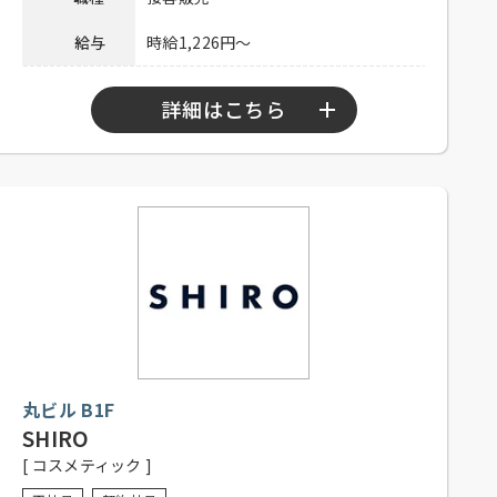
給与
時給1,226円～
詳細はこちら
勤務時間
10：45～21：15
シフト制、週3日以上勤務可能な方
応募資格
（応相談）、フリーター歓迎、経験
者優遇、未経験者可
社内割引あり、交通費一部支給（上
待遇
限20,000円／月）
社員登用制度もございます。お気軽
備考
にお問合せください。
丸ビル B1F
SHIRO
電話連絡後、本社人事担当まで履歴
[ コスメティック ]
応募方法
書・自己PR文または、職務経歴書を