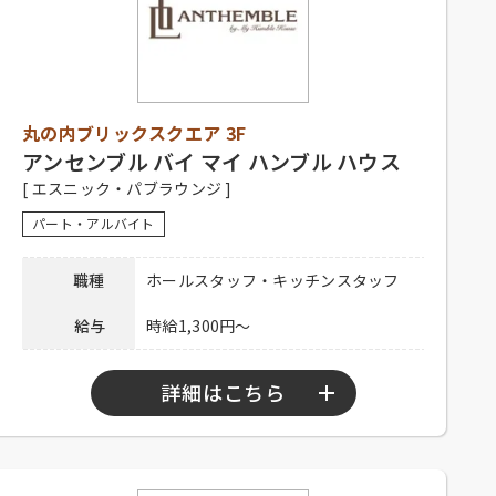
【正社員】
シフト制、1日9時間程度、週5日以上
勤務可能な方、経験者優遇、未経験
者可
【アルバイト】
応募資格
丸の内ブリックスクエア 3F
シフト制、1日3時間以上、週2日以上
勤務可能な方、高校生可、大学生
アンセンブル バイ マイ ハンブル ハウス
可、主婦歓迎、フリーター歓迎、
[ エスニック・パブラウンジ ]
中・高齢歓迎、経験者優遇、未経験
パート・アルバイト
者可
【正社員】
職種
ホールスタッフ・キッチンスタッフ
昇給有り、賞与有り、深夜手当有り、
社保完備、食事補助、制服貸与、社
給与
時給1,300円～
内割引有り、交通費全額支給、家賃
待遇
補助
【アルバイト】
詳細はこちら
社員登用有り、昇給有り、社保完
備、食事補助、制服貸与、社内割引
有り、交通費全額支給
勤務時間
10：00～23：00