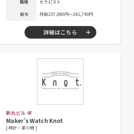
連絡先
職種
セラピスト
用担当
給与
月給237,080円～261,740円
詳細はこちら
勤務時間
11：00～20：00、11：00～21：00
シフト制、高校生不可、高卒以上、
応募資格
学生不可、大学生不可、主婦歓迎、
フリーター歓迎、未経験者可
昇給有り、社保完備、制服貸与、社
内割有り、インセンティブ制度有り
待遇
（指名・施術達成手当）、交通費一
部支給（上限30,000円／月）
新丸ビル 4F
メールアドレスにご連絡ください。
Maker’s Watch Knot
応募方法
Mail：hr-ca@queensway-group.jp
[ 時計・革小物 ]