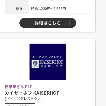
連絡先
078-334-1220
給与
時給1,230円～1,538円
詳細はこちら
勤務時間
10：00～23：00
シフト制、1日4時間程度、週2日以上勤務
可能な方、大学生可、主婦歓迎、フリー
応募資格
ター歓迎、中・高年齢歓迎、経験者優
遇、未経験者可
社員登用有り、昇給有り、深夜手当有り、
社保完備、社内割引有り、髪色自由、ま
かない有り、研修有り（時給変動な
待遇
新東京ビル B1F
し）、制服一部貸与、系列店スタッフ割
引有り、交通費一部支給（上限15,000円
カイザーホフ KAISERHOF
／月）
[ ドイツビアレストラン ]
履歴書不要！ぜひお気軽にご応募くださ
パート・アルバイト