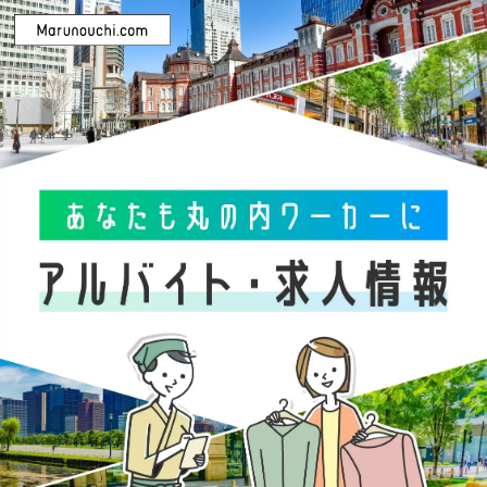
カテゴリを選択
ファッション・雑貨
グルメ＆フード
サービス・その他
雇用形態を選択
正社員
契約社員
パート・アルバイト
ビルを選択
すべて
丸ビル
新丸ビル
丸の内オアゾ
東京ビルTOKIA
丸の内ブリックスクエア
iiyo!!（イーヨ!!）
二重橋スクエア
丸の内テラス
TOKYO TORCH Terrace
その他ビル