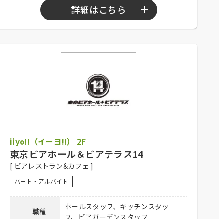
詳細はこちら
勤務時間
10：00～23：00
シフト制、1日4時間以上、週2日以上勤務
可能な方、高校生不可、大学生可、主婦歓
応募資格
迎、フリーター歓迎、経験者優遇、未経験
者可
社員登用有り、昇給有り、深夜手当有り、
社保完備、社内割引有り、まかない有り、
待遇
制服貸与、交通費一部支給（上限15,000円
iiyo!!（イーヨ!!） 2F
／月）
東京ビアホール＆ビアテラス14
下記弊社採用HPからご応募ください。
[ ビアレストラン&カフェ ]
ホール：
https://potomak.saiyo-
応募方法
job.jp/csaiyo/qjbz/pc_job/show/es01/10
パート・アルバイト
キッチン：
https://potomak.saiyo-
job.jp/csaiyo/qjbz/pc_job/show/es01/11
ホールスタッフ、キッチンスタッ
職種
フ、ビアガーデンスタッフ