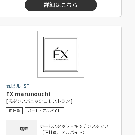
詳細はこちら
【正社員、アルバイト】
勤務時間
10：00～15：00
17：00～22：00
【正社員】
シフト制、週休2日、経験者優遇、未
経験者可
応募資格
【アルバイト】シフト制、1日5時間
以上、週3日程度勤務可能な方、大学
生可、主婦歓迎、フリーター歓迎、
丸ビル 5F
経験者優遇、未経験者可
EX marunouchi
社員の登用有り、昇給有り、賞与有
[ モダンスパニッシュ レストラン ]
待遇
り、深夜手当有り、社保完備、食事
付き、制服貸与、交通費全額支給
正社員
パート・アルバイト
電話連絡後、履歴書持参のうえ、ご
ホールスタッフ・キッチンスタッフ
応募方法
職種
来店ください。
（正社員、アルバイト）