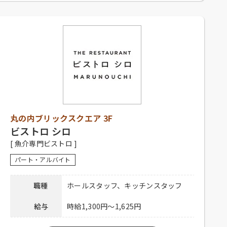
勤務時間
10：00～23：00
シフト制、1日4時間以上、週2日以上勤務可
能な方、高校生不可、大学生可、主婦歓
応募資格
迎、フリーター歓迎、中・高年齢歓迎、経
験者優遇、未経験者可
社員登用有り、昇給有り、深夜手当有り、社
保完備、社内割引有り、まかない有り、制服
待遇
貸与、交通費一部支給（上限15,000円／
丸の内ブリックスクエア 3F
月）
ビストロ シロ
下記弊社採用HPからご応募ください。
[ 魚介専門ビストロ ]
ホール：
https://potomak.saiyo-
応募方法
job.jp/csaiyo/qjbz/pc_job/show/es05/582
パート・アルバイト
キッチン：
https://potomak.saiyo-
job.jp/csaiyo/qjbz/pc_job/show/es05/581
職種
ホールスタッフ、キッチンスタッフ
連絡先
078-334-1220
給与
時給1,300円～1,625円