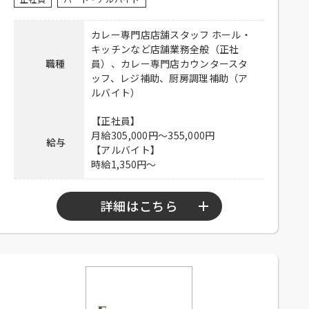
暇：月8日、食事付き、食事補助、制
服貸与、交通費一部支給（上限
カレー専門店店舗スタッフ ホール・
待遇
50,000円／月）
キッチンなど店舗業務全般（正社
【アルバイト】
職種
員）、カレー専門店カウンタースタ
制服貸与、交通費一部支給（上限
ッフ、レジ補助、厨房調理補助（ア
50,000円／月）
ルバイト）
電話連絡後、履歴書持参のうえ、ご
【正社員】
応募方法
来店ください。
月給305,000円～355,000円
給与
【アルバイト】
連絡先
03-6812-2131 担当：山下
時給1,350円～
詳細はこちら
【正社員】
9：00～22：00
勤務時間
【アルバイト】
9：30～22：00