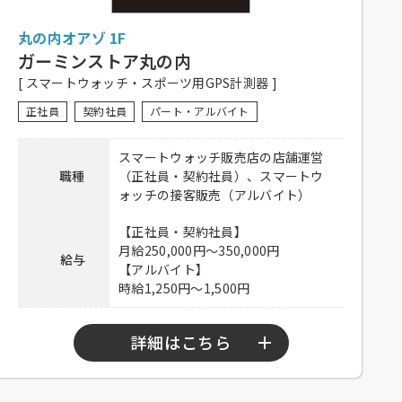
待遇
ない有り、研修有り（時給変動なし）、制
丸の内オアゾ 1F
服一部貸与、系列店スタッフ割引有り、交
通費一部支給（上限15,000円／月）
ガーミンストア丸の内
[ スマートウォッチ・スポーツ用GPS計測器 ]
履歴書不要！ぜひお気軽にご応募くださ
備考
い。
正社員
契約社員
パート・アルバイト
※応募多数の場合、書類選考の可能性あり
スマートウォッチ販売店の店舗運営
下記弊社採用HPから、またはお電話にて
職種
（正社員・契約社員）、スマートウ
ご応募ください。
ォッチの接客販売（アルバイト）
ホール：
https://potomak.saiyo-
応募方法
job.jp/csaiyo/qjbz/pc_job/show/et05/32
【正社員・契約社員】
キッチン：
https://potomak.saiyo-
月給250,000円～350,000円
給与
job.jp/csaiyo/qjbz/pc_job/show/et05/33
【アルバイト】
時給1,250円～1,500円
連絡先
078-334-1220
詳細はこちら
【正社員・契約社員】