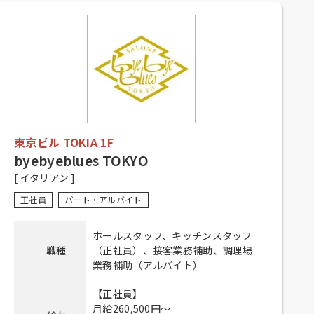
9：30～21：00
勤務時間
【アルバイト】
9：30～21：00
【正社員・契約社員】
シフト制、経験者優遇
【アルバイト】
シフト制、1日4時間以上、週2日以上
応募資格
勤務可能な方、高校生不可、大学生
東京ビル TOKIA 1F
可、主婦歓迎、フリーター歓迎、
中・高齢歓迎、経験者優遇、未経験
byebyeblues TOKYO
者可
[ イタリアン ]
【正社員・契約社員】
正社員
パート・アルバイト
昇給有り、賞与有り、社保完備、社
内割引有り、交通費全額支給
ホールスタッフ、キッチンスタッフ
待遇
【アルバイト】
職種
（正社員）、接客業務補助、調理場
社員登用有り、昇給有り、社保完
業務補助（アルバイト）
備、社内割引有り、交通費全額支給
【正社員】
【正社員・契約社員】
月給260,500円～