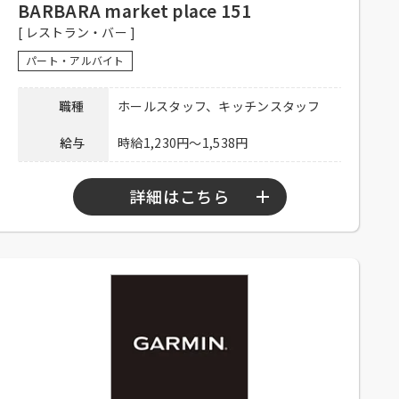
来店ください。
BARBARA market place 151
[ レストラン・バー ]
連絡先
03-6257-7088 担当：松岡
パート・アルバイト
職種
ホールスタッフ、キッチンスタッフ
給与
時給1,230円～1,538円
詳細はこちら
勤務時間
10：00～23：30
シフト制、1日3時間程度、週2日以上勤務
可能な方、大学生可、主婦歓迎、フリータ
応募資格
ー歓迎、中・高年齢歓迎、経験者優遇、未
経験者可
社員登用有り、昇給有り、深夜手当有り、
社保完備、社内割引有り、髪色自由、まか