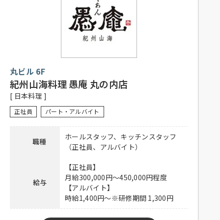
／月 から選択可能）
応募資格
※1か月単位の変形労働時間制
子育てが事由の場合、お子様が高校卒業まで適
用可能
（例）1日5.5時間 × 20日 = 110時間
丸ビル 6F
社員登用有り、昇給有り、賞与有り、深夜手当
有り、社保完備、制服貸与、社内割引有り、子
紀州山海料理 愚庵 丸の内店
待遇
ども手当あり（高校卒業（相当）までのお子様
[ 日本料理 ]
一人につき月額10,000円）、交通費一部支給
（上限50,000円／月）
正社員
パート・アルバイト
下記URLよりご応募ください。
ホールスタッフ、キッチンスタッフ
応募方法
職種
https://hrmos.co/pages/shiro/jobs/0001360
（正社員、アルバイト）
連絡先
0120-275-606 担当：人事採用グループ
【正社員】
月給300,000円～450,000円程度
給与
【アルバイト】
時給1,400円～※研修期間 1,300円