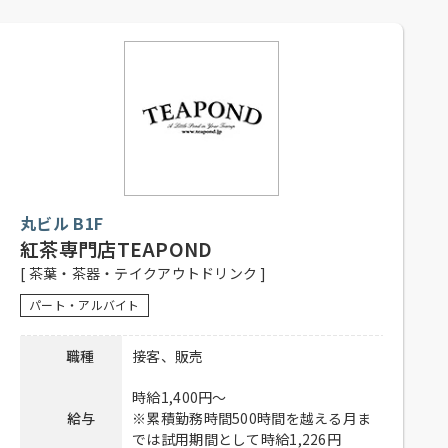
【パティシエ（正社員）】
月～土 6：00～21：00
日祝 6：00～20：00
勤務時間
【販売・ホールスタッフ（正社員、
アルバイト）】
月～土 8：30～20：30
日祝 8：30～19：30
【正社員】
シフト制
丸ビル B1F
【アルバイト】
1日4時間以上、週2日以上勤務可能な
紅茶専門店TEAPOND
応募資格
方
[ 茶葉・茶器・テイクアウトドリンク ]
高校生不可、主婦歓迎、フリーター
パート・アルバイト
歓迎、経験者優遇、未経験者可、土
日祝入れる方歓迎
職種
接客、販売
社員登用有り、昇給有り、賞与有り、
待遇
社保完備、制服貸与、社内割引有
時給1,400円～
り、交通費全額支給
給与
※累積勤務時間500時間を越える月ま
では試用期間として時給1,226円