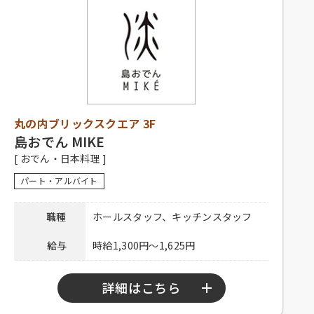
電話連絡後、履歴書持参のうえ、ご
シフト制、1日3時間程度、週1日以上
応募方法
来店ください。
応募資格
勤務可能な方、主婦歓迎、フリータ
ー歓迎、経験者優遇、未経験者歓迎
連絡先
0120-330-329 担当：廣橋
社員登用有り、昇給有り、深夜手当
待遇
有り、社保完備、制服貸与、社内割
引有り、交通費一部支給
電話連絡後、履歴書持参のうえ、ご
丸の内ブリックスクエア 3F
応募方法
来店ください。
島おでん MIKE
[ おでん・日本料理 ]
連絡先
03-5220-1923
パート・アルバイト
職種
ホールスタッフ、キッチンスタッフ
給与
時給1,300円～1,625円
詳細はこちら