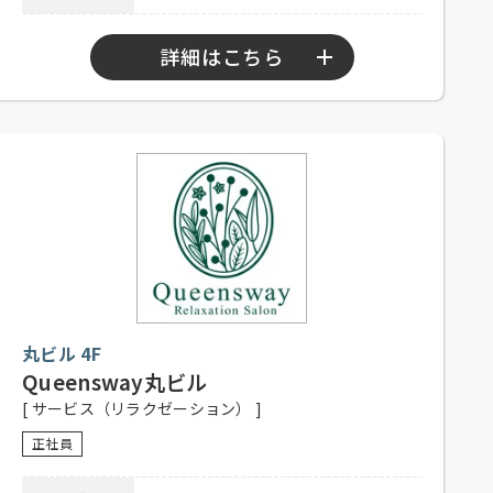
電話連絡後、履歴書持参のうえ、ご
応募方法
来店ください。
詳細はこちら
連絡先
03-5860-3695 担当：江幡
勤務時間
9：30～20：30
シフト制、1日8時間、週5日程度勤務
応募資格
可能な方、高校生不可、未経験者可
社員登用有り、昇給有り、社保完
待遇
備、制服貸与、社内割引有り、交通
費一部支給（上限1,000円／日）
履歴書のデータ（jpgまたはpdf）を
メール添付、または下記の住所まで
丸ビル 4F
履歴書をご郵送ください。
Queensway丸ビル
応募方法
住所：〒135-0021 東京都江東区白河
[ サービス（リラクゼーション） ]
1-3-13-101
Mail：recruit@teapoud.jp
正社員
03-6240-3411 担当：TEAPOND採