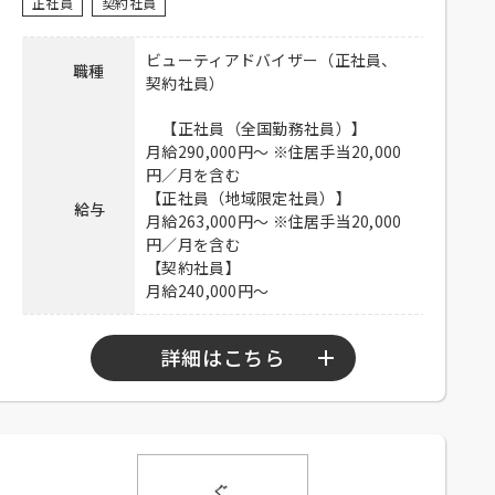
ご郵送ください。
正社員
契約社員
連絡先
03-6915-8500 担当：ロン信子
ビューティアドバイザー（正社員、
職種
契約社員）
【正社員（全国勤務社員）】
月給290,000円～ ※住居手当20,000
円／月を含む
【正社員（地域限定社員）】
給与
月給263,000円～ ※住居手当20,000
円／月を含む
【契約社員】
月給240,000円～
詳細はこちら
勤務時間
9：00～22：00の間で実動8時間（休憩1時間）
シフト制
※時短勤務制度あり（勤務時間は110～150時間